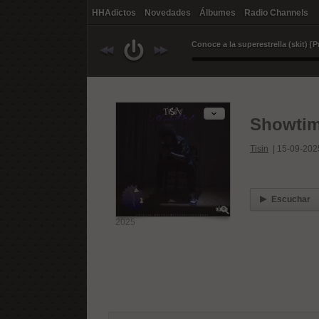
HHAdictos
Novedades
Álbumes
Radio Channels
Showti
Tisin
|
15-09-202
Escuchar
2025