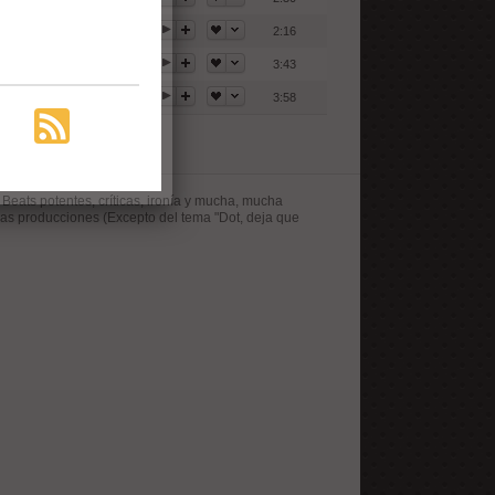
2:16
3:43
3:58
Beats potentes, críticas, ironía y mucha, mucha
 las producciones (Excepto del tema "Dot, deja que