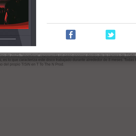
or .c0d3]
ucido por Tisin]
res
nio de 2025. "showtime" representa un paso enorme dentro de la carrera de TiSiN. 
s, es lo que caracteriza este disco trabajado durante alrededor de 8 meses. Todas
go del propio TiSiN en T To The N Prod.