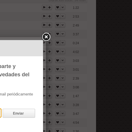
Duración total:
54 min
1:22
2:53
2:49
3:37
0:24
4:02
3:03
arte y
3:01
ovedades del
2:39
3:08
email periódicamente
1:47
3:28
Enviar
3:47
4:54
2:30