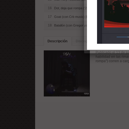
16
Dot, deja que rompa ('25 bonnie & clyde) [Producido p
17
Goat (con Crb music) [Producido por Tisin]
18
Batallón (con Gregor yarej, Me-k y Samael1996) [Prod
Descripción
Discografia
Artistas Simila
Publicado el 13 de ju
habilidad en las rima
rompa") corren a car