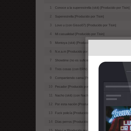
1
Conoce a la superestrella (skit) [Producido por Tisin]
2
Superestrella [Producido por Tisin]
3
Love u (con Gisso07) [Producido por Tisin]
4
Mi casualidad [Producido por Tisin]
5
Montoya (skit) [Producido por Tisin]
6
N.e.a.m [Producido por Tisin]
7
Showtime (no es suficiente) [Producido por Tisin]
8
Tres cosas (con ERN) [Producido por Tisin]
9
Compartiendo cama [Producido por Tisin]
10
Pecador [Producido por Tisin]
11
Nacho (skit) (con Nachoin313) [Producido por Tisin]
12
Por esta nación [Producido por Tisin]
13
Fuck policía [Producido por Tisin]
14
Días perros [Producido por Tisin]
15
Man-í.a [Producido por Tisin]