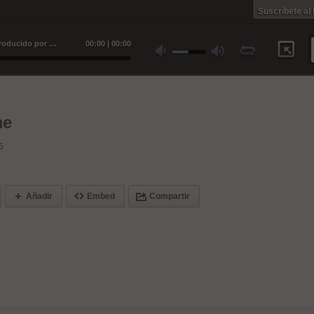
Suscríbete al
Conoce a la superestrella (skit) [Producido por Tisin] - Tisin
00
:
00
|
00
:
00
me
5
Añadir
Embed
Compartir