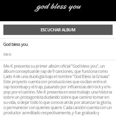
ESCUCHAR ALBUM
God bless you
Me-k
Me-K presenta su primer albúm oficial "God bless you", un
álbum conceptual de rap de 9 canciones, que funciona como
Lado A de una duología bajo el nombre "God Bless la Grisaia".
Este proyecto cuenta con producciones que oscilan entre el
rap boombap y el trap, pasando por influencias del rock y el k-
pop por el camino. Me-K presenta en este trabajo una historia
sobre un protagonista dudando sobre que camino tomar en
su vida, si dejar todo lo que conoce atrás por alcanzar la gloria,
o permanecer con quienes quiere. Cada canción cuenta con un
productor acreditado respectivamente, y fue grabado y