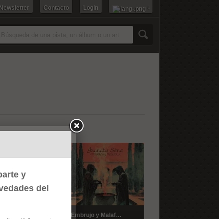
 Newsletter
Contacto
Login
arte y
ovedades del
pilatorioM
Embrujo y Malafollá