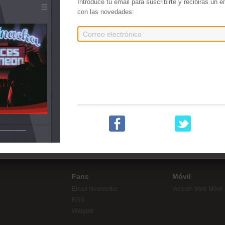
Introduce tu email para suscribirte y recibirás un 
con las novedades:
Mejor que ayer
Chanteos vol 2
La R
tapes de Hip Hop!
Fans
Móvil
Email Newsletter
Version Web Móvil
RSS
Widgets