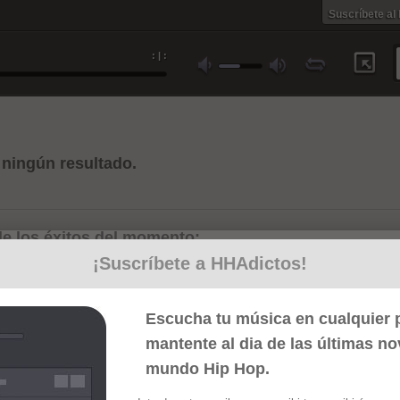
Suscríbete al
:
|
:
ningún resultado.
e los éxitos del momento:
¡Suscríbete a HHAdictos!
Escucha tu música en cualquier p
mantente al dia de las últimas n
mundo Hip Hop.
Cum laude
La última bala
Rapco