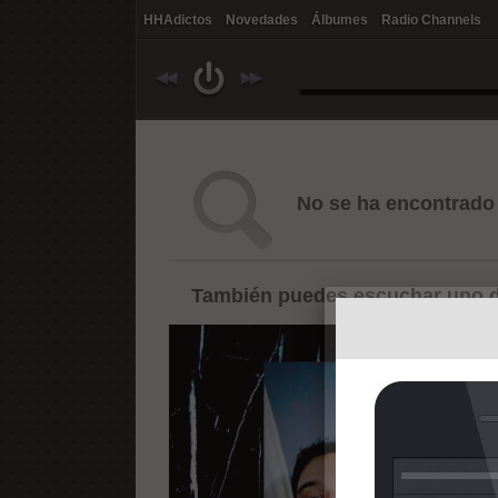
HHAdictos
Novedades
Álbumes
Radio Channels
No se ha encontrado 
También puedes escuchar uno d