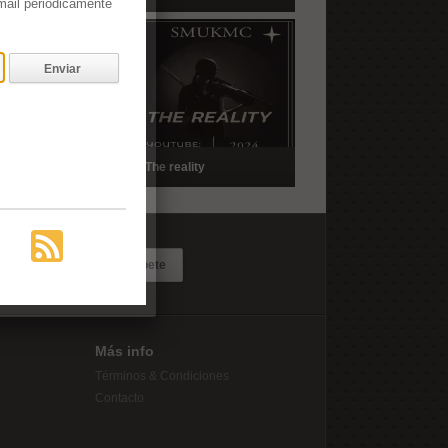
email periódicamente
Enviar
ayuela
The reality
Suscríbete
Más info
Términos & Condiciones
Contacto