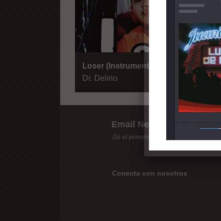
Loser (Instrumentales)
Dr. Delirio
Email Newsletter
¡Sé el primero en recibir las últimas mix
Conecta con nosotros