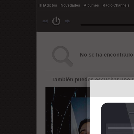
HHAdictos
Novedades
Álbumes
Radio Channels
No se ha encontrado 
También puedes escuchar uno d