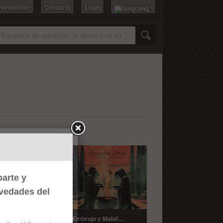
 Newsletter
Contacto
Login
Esta canción/es no han podido ser
reproducidas
arte y
ovedades del
pilatorioM
Embrujo y Malafollá