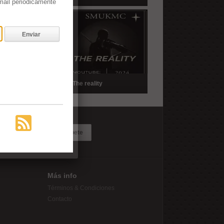
email periódicamente
Enviar
ayuela
The reality
Suscríbete
Más info
Términos & Condiciones
Contacto