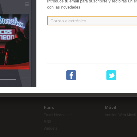
Introduce tu email para suscribirte y recibirás un 
con las novedades:
Mejor que ayer
Chanteos vol 2
La R
tapes de Hip Hop!
Fans
Móvil
Email Newsletter
Version Web Móvil
RSS
Widgets