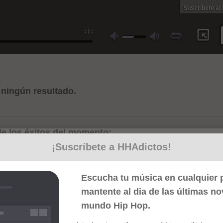
Suscríbete al
:
|
:
ningún resultado.
e los éxitos del momento:
¡Suscríbete a HHAdictos!
Escucha tu música en cualquier p
mantente al dia de las últimas n
mundo Hip Hop.
Cum laude
La última bala
Rapco