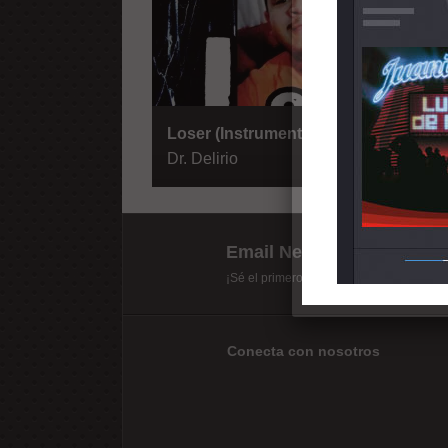
Loser (Instrumentales)
Dr. Delirio
Email Newsletter
¡Sé el primero en recibir las últimas mix
Conecta con nosotros