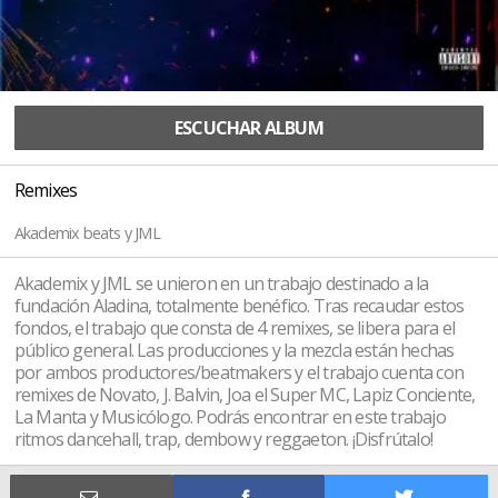
ESCUCHAR ALBUM
Remixes
Akademix beats y JML
Akademix y JML se unieron en un trabajo destinado a la
fundación Aladina, totalmente benéfico. Tras recaudar estos
fondos, el trabajo que consta de 4 remixes, se libera para el
público general. Las producciones y la mezcla están hechas
por ambos productores/beatmakers y el trabajo cuenta con
remixes de Novato, J. Balvin, Joa el Super MC, Lapiz Conciente,
La Manta y Musicólogo. Podrás encontrar en este trabajo
ritmos dancehall, trap, dembow y reggaeton. ¡Disfrútalo!