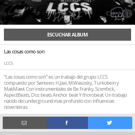
ESCUCHAR ALBUM
Las cosas como son
LCCS
"Las cosas como son" es un trabajo del grupo LCCS
compuesto por Sørkeen, H.Jaxi, M.Wasosky, Turkobein y
MakMawi. Con instrumentales de Be Franky, Scxmfxck,
AspectBeats, Doz beats Anchor beat Y thorobeat. Un trabajo
nacido del underground mas profundo con influencias
noventeras.