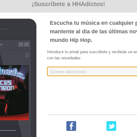
¡Suscríbete a HHAdictos!
Escucha tu música en cualquier p
ocketxx]
mantente al dia de las últimas n
mundo Hip Hop.
Introduce tu email para suscribirte y recibirás un 
con las novedades:
res
 Detox. Proyecto de 7 canciones y un bonus; los cuales son covers de canciones d
ño. Los covers corresponden a canciones de Aespa, DPR Ian, DPR Live, New Jean