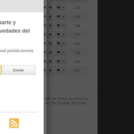
Duración total:
24 min
2:12
1:40
arte y
3:36
ovedades del
2:47
2:04
email periódicamente
2:39
4:32
Enviar
3:47
e Kpop Re versionadas al estilo de Detox. Un proyecto
s, (G)I-DLE y una canción de The Gazette. Por favor