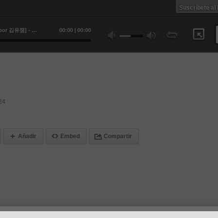
Suscríbete al
Thirsty (aespa cover) [Producido por 김유잼] - Detox
00
:
00
|
00
:
00
24
Añadir
Embed
Compartir