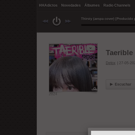
HHAdictos
Novedades
Álbumes
Radio Channels
Taerible
Detox
|
27-05-20
Escuchar
2024