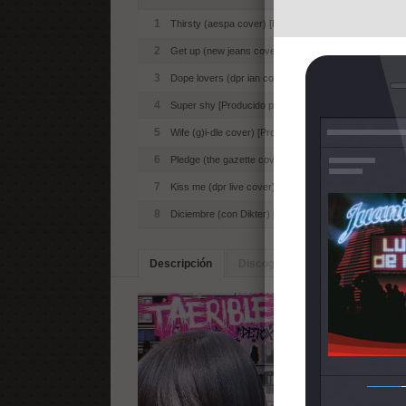
1
Thirsty (aespa cover) [Producido por 김유잼]
2
Get up (new jeans cover) [Producido por Distlish]
3
Dope lovers (dpr ian cover) [Producido por Electrics
4
Super shy [Producido por Marukaobeats]
5
Wife (g)i-dle cover) [Producido por Mrir]
6
Pledge (the gazette cover) [Producido por Merry t]
7
Kiss me (dpr live cover) [Producido por Zzang]
8
Diciembre (con Dikter) [Productor desconocido]
Descripción
Discografia
Artistas Simila
Primer mini álbum de
hecho con mucho cari
disfrútalo mucho.