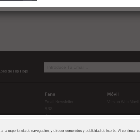
tapes de Hip Hop!
Fans
Móvil
Email Newsletter
Version Web Móvil
RSS
Widgets
rar la experiencia de navegación, y ofrecer contenidos y publicidad de interés. Al continua