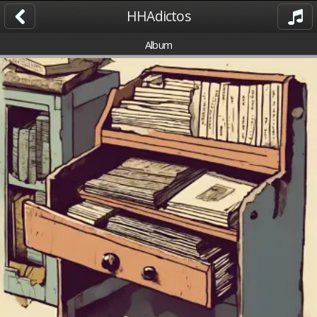
HHAdictos
Album