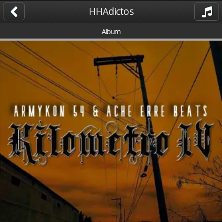
HHAdictos
Album