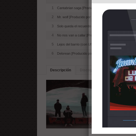
1
Cantabrian saga [Producido por Machichaco]
2
Mr. wolf [Producido por Machichaco]
3
Solo queda el recuerdo [Producido por Machichaco]
4
No nos van a callar [Producido por Machichaco]
5
Lejos del barrio (con Uf dog) [Producido por Machich
6
Delorean [Producido por Machichaco]
Descripción
Discografia
Artistas Simila
Cuarto EP del grupo 
una vez más, el pasió