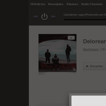
HHAdictos
Novedades
Álbumes
Radio Channels
Delorea
Machichaco
|
06
Escuchar
2023