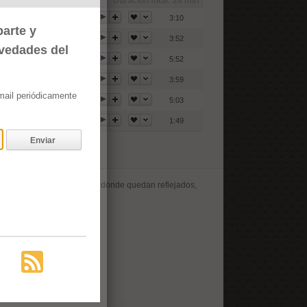
Duración total:
24 min
3:10
arte y
3:52
ovedades del
5:52
3:59
email periódicamente
5:03
1:49
Enviar
uencia de la Costa Norte y donde quedan reflejados,