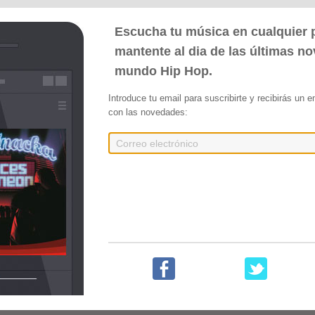
Escucha tu música en cualquier p
mantente al dia de las últimas n
mundo Hip Hop.
Introduce tu email para suscribirte y recibirás un 
aco]
con las novedades:
res
cántabro Machichaco. 6 temas de puro boom bap noventero con la inseparable infl
n que sienten sus 3 integrantes por esta cultura.