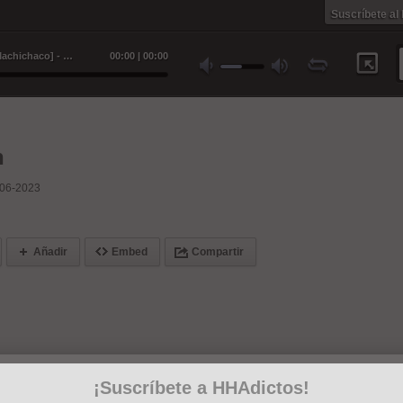
Suscríbete al
Cantabrian saga [Producido por Machichaco] - Machichaco
00
:
00
|
00
:
00
n
-06-2023
Añadir
Embed
Compartir
¡Suscríbete a HHAdictos!