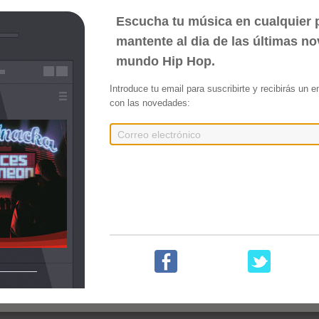
Escucha tu música en cualquier p
mantente al dia de las últimas n
mundo Hip Hop.
nocido]
Introduce tu email para suscribirte y recibirás un 
con las novedades:
res
s un EP de 5 canciones, fue publicado el 13 de Junio de 2013. La canción "Loco po
ón "Sigo sin ti" Cuenta con la colaboración de Glaze y fue grabada en 2014 pero fu