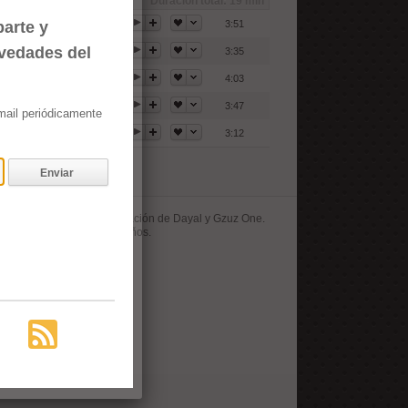
Duración total:
19 min
arte y
3:51
ovedades del
3:35
4:03
3:47
email periódicamente
3:12
Enviar
r ti" cuenta con la colaboración de Dayal y Gzuz One.
e incluido en el EP a los años.