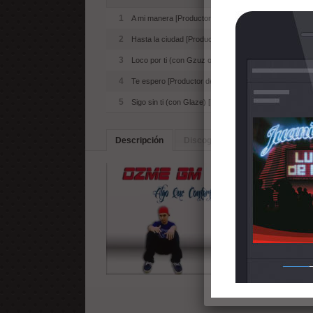
1
A mi manera [Productor desconocido]
2
Hasta la ciudad [Productor desconocido]
3
Loco por ti (con Gzuz one y Dayal) [Productor desco
4
Te espero [Productor desconocido]
5
Sigo sin ti (con Glaze) [Productor desconocido]
Descripción
Discografia
Artistas Simila
"Algo que contarte" e
Mientras que la canci