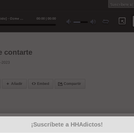
Suscríbete al
A mi manera [Productor desconocido] - Ozme GM
00
:
00
|
00
:
00
 contarte
2-2023
Añadir
Embed
Compartir
¡Suscríbete a HHAdictos!