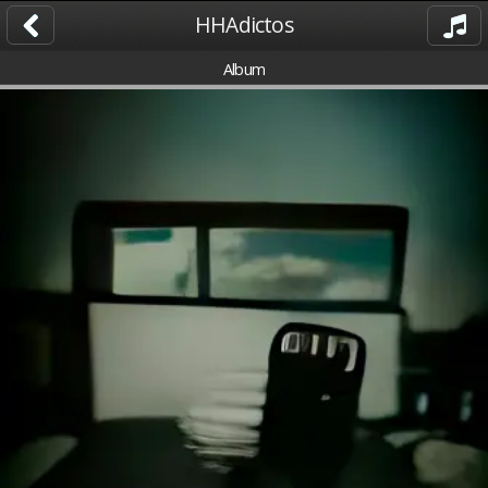
HHAdictos
Album