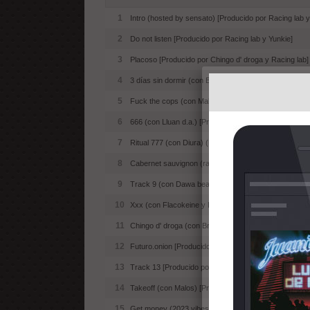
1
Intro (hosted by sensato) [Producido por Racing lab y
2
Do not listen [Producido por Racing lab y Yunkie]
3
Placoso [Producido por Chingo d' droga y Racing lab]
4
3 días sin dormir (con Bendición) [Producido por Brz
5
Fuck the cops (con Malos) [Producido por Racing lab
6
666 (con Lluan d.a.) [Producido por Racing lab y Erla
7
Ritual 777 (con Diura) (Remix) [Producido por Racing 
8
Cabernet sauvignon (radio edit) [Producido por Racing
9
Track 9 (con Dawa beats y Cryssto) [Producido por 
10
Xxx (con Flacokeine y De las hoes) [Producido por Ra
11
Chingo d' droga (con Bruno ramos y Salazar) [Produci
12
Futuro.onion [Producido por Rip lo$t y Racing lab]
13
Track 13 [Producido por Racing lab]
14
Takeoff (con Malos) [Producido por Malos, Racing lab
15
Get money (2023 vibes) (con Cryssto, Ayetheplug, Yo