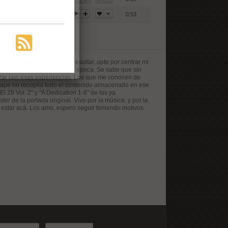
0:53
n lo amateur que podría resultar, opte por centrar mi
 y experiencias de aquella época. Se sabe que sin
izar con esas experiencias. Los que me conocen de
xtape no recopila todo el contenido almacenado en ese
l 28 Vol. 2" y "A Dedication 1-6" de los ya
er de la portada original. Vivo por la música, y por la
estar acá. Los amo, espero seguir teniendo motivos