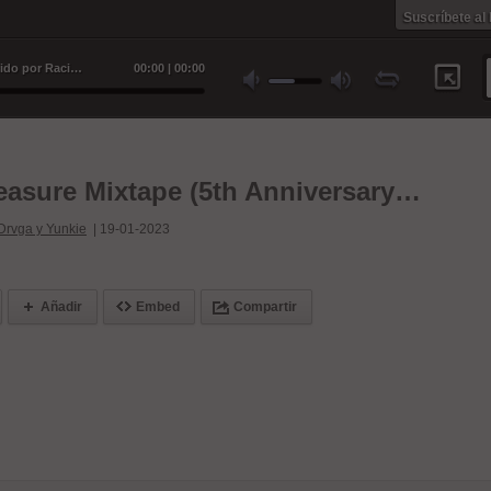
Suscríbete al
Intro (hosted by sensato) [Producido por Racing lab y Yunkie] - Lalito cadena, LaDrvga y Yunkie
00
:
00
|
00
:
00
Toxic Pleasure Mixtape (5th Anniversary Edition, Hosted by Sensato)
Drvga y Yunkie
|
19-01-2023
Añadir
Embed
Compartir