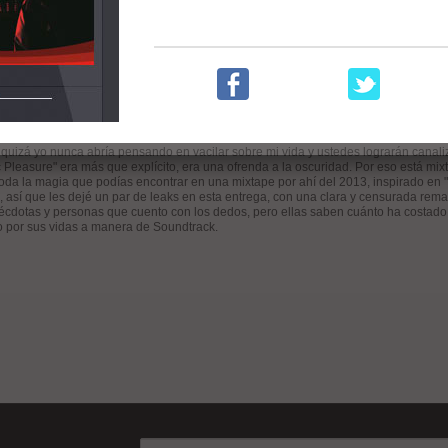
]
res
s de la primera vez que concluí un proyecto de manera independiente, sin pensar e
sica. Fue un momento muy oscuro en mi vida del cuál hoy solo quedan recuerdos
 quizá yo nunca abría pensando en vacilar sobre mi vida y ustedes lograrán canal
c Pleasure" era más que explícito, era una ofrenda a la oscuridad. Por eso está mi
toda la magia que podías encontrar en una mixtape por ahí del 2013, inspirado en "E
 así que les dejé un par de leaks en esta entrega, con una clara y censurada remast
cdotas y personas que cuento con los dedos, pero ellas saben cuánto ha costado 
o por sus vidas a manera de Soundtrack.