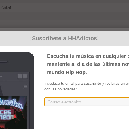
 Yunkie]
yyy, Ghotsvision, Ghostworld y Racing lab]
¡Suscríbete a HHAdictos!
 y Malos]
x]
Escucha tu música en cualquier p
lab y Lalito cadena]
mantente al dia de las últimas n
 lab]
mundo Hip Hop.
Dawa beats y Racing lab]
Introduce tu email para suscribirte y recibirás un 
cing lab y Erlax]
con las novedades:
do por Chingo d' droga y Racing lab]
 y Chingo d' droga]
ung racer y Malos) [Producido por Malos, Ayetheplug y Racing lab]