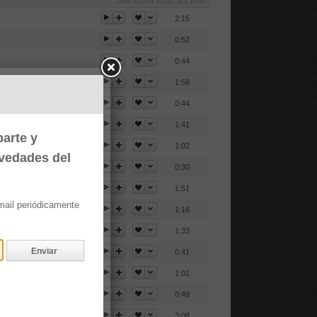
Duración total:
21 min
2:15
0:52
0:44
1:58
0:44
1:41
arte y
1:02
ovedades del
0:30
1:51
email periódicamente
1:16
1:33
Enviar
0:41
1:01
0:49
3:08