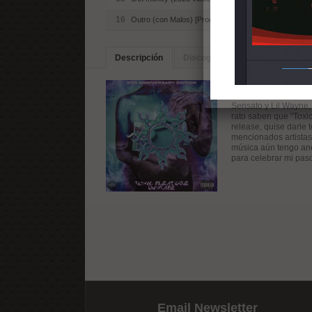
16
Outro (con Malos) [Producido por Malos y Racing lab
Descripción
Discografia
Artistas Simila
Hoy se cumplen 5 año
camino 100% en la mú
Sensato y Lil Wayne,
rato saben que "Toxi
release, quise darle 
mencionados artistas,
música aún tengo ané
para celebrar mi pas
Email Newsletter