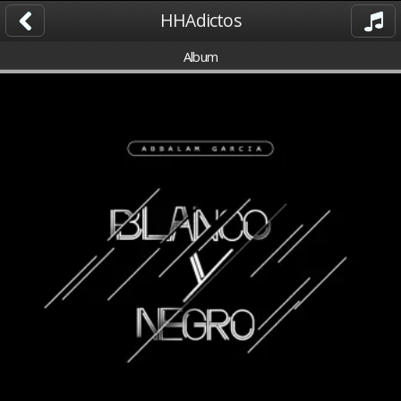
HHAdictos
Album