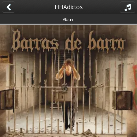
HHAdictos
Album