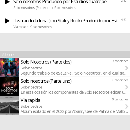
Solo nosotros Producido por Estudios cuatrope
2:57
Solo nosotros (Parte uno) - Solo nosotros
Ilustrando la luna (con Stak y Rotik) Producido por Estudios
4:52
Via rapida - Solo nosotros
Albums
Solo Nosotros (Parte dos)
7 canciones
Solo nosotros
Segundo trabajo de eSeLeNe, "Solo Nosotros", en el cual traen
Solo nosotros (Parte uno)
6 canciones
Solo nosotros
En esta ocasión los componentes de Solo Nosotros editan un EP 
Via rapida
9 canciones
Solo nosotros
Álbum editado en el 2022 por Abani y Uee de Palma de Mallorca 