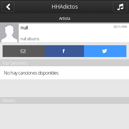
HHAdictos
Artista
null
30/11/1999
null albums
Top Canciones
No hay canciones disponibles
Albums