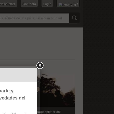
 Newsletter
Contacto
Login
Esta canción/es no han podido ser
reproducidas
arte y
ovedades del
tima bala
RapcopilatorioM