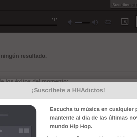
Suscríbete al
:
|
:
ningún resultado.
e los éxitos del momento:
¡Suscríbete a HHAdictos!
Escucha tu música en cualquier p
mantente al dia de las últimas n
mundo Hip Hop.
Cum laude
Sin estructura
La úl