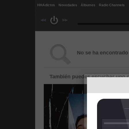
HHAdictos
Novedades
Álbumes
Radio Channels
No se ha encontrado 
También puedes escuchar uno d