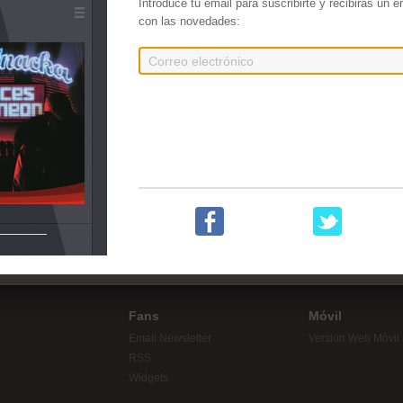
Introduce tu email para suscribirte y recibirás un 
con las novedades:
Embrujo y Malafollá
Chanteos vol 2
La R
tapes de Hip Hop!
Fans
Móvil
Email Newsletter
Version Web Móvil
RSS
Widgets