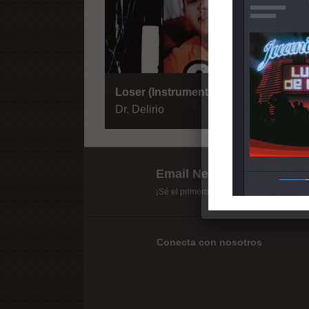
Loser (Instrumentales)
Dr. Delirio
Email Newsletter
¡Sé el primero en recibir las últimas mix
Conecta con nosotros