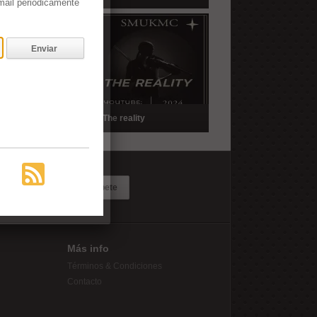
email periódicamente
Enviar
ayuela
The reality
Suscríbete
Más info
Términos & Condiciones
Contacto