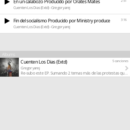
En un calabozo Producido por Orates Mates
2:51
Cuenten Los Dias (Extd) - Gregor yarej
Fin del socialismo Producido por Ministry produce
3:16
Cuenten Los Dias (Extd) - Gregor yarej
Albums
Cuenten Los Dias (Extd)
5 canciones
Gregor yarej
Re-subo este EP. Sumando 2 temas más de las protestas que he he