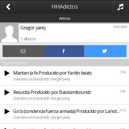
HHAdictos
Artista
Gregor yarej
01/01/2003
1 albums
Top Canciones
Manten la fe Producido por Yardin beats
3:56
Cuenten Los Dias (Extd) - Gregor yarej
Resucita Producido por Basstardsoundz
3:09
Cuenten Los Dias (Extd) - Gregor yarej
G.n.b (conciencia fuerza armada) Producido por Lanotabeat
3:15
Cuenten Los Dias (Extd) - Gregor yarej