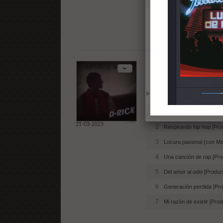
3
Golpe de realidad [Prod
4
Spoiler [Producido por D
Rompiendo el
Reproducir
Añadir
1
Rompiendo el silencio [
21-03-2023
2
Respirando hip hop [Pro
3
Locura pasional (con Me
4
Una canción de rap [Pro
5
Del amor al odio [Produ
6
Generación perdida [Pro
7
Mi razón de existir [Pro