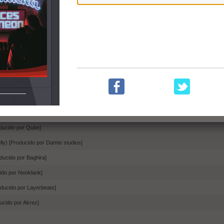
ucido por D-Rick]
-Rick]
 Silencio (2023)
Embed
Compartir
Producido por Layerbeats]
ducido por Qube]
lly) [Producido por Damte studios]
ducido por Baghira]
cido por Neoklank]
ducido por Layerbeats]
ducido por Akrez]