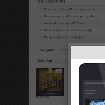
Top Canciones
1
Rompiendo el silencio [Producido por Layerbeats]
2
Generación perdida [Producido por Layerbeats]
3
Atrévete [Producido por MC Pirata]
4
Mi soledad [Producido por Estebanprods]
5
Decepción [Producido por Quajen]
Discografia
Artistas Similares
Álbumes
Ediciones de 
Reproducir
Añadir
1
Bienvenidos [Producido 
12-06-2024
2
Hablemos del orgasmo [