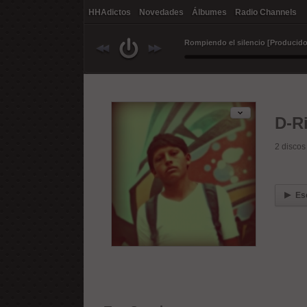
HHAdictos
Novedades
Álbumes
Radio Channels
D-R
2
discos
Es