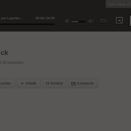
Suscríbete al
Rompiendo el silencio [Producido por Layerbeats] - D-Rick
00
:
00
|
00
:
00
ick
 |
18
canciones
cuchar
Añadir
Embed
Compartir