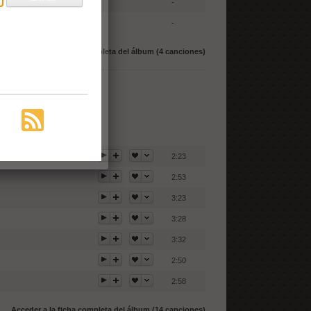
-
-
Acceder a la ficha completa del álbum (4 canciones)
2:23
2:53
3:23
3:28
3:32
2:50
2:58
Acceder a la ficha completa del álbum (14 canciones)