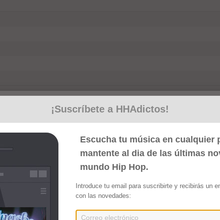
¡Suscríbete a HHAdictos!
Escucha tu música en cualquier p
Bolsillo Vol. 1 (2024)
mantente al dia de las últimas n
mundo Hip Hop.
Compartir
Introduce tu email para suscribirte y recibirás un 
por D-Rick]
con las novedades:
Producido por D-Rick]