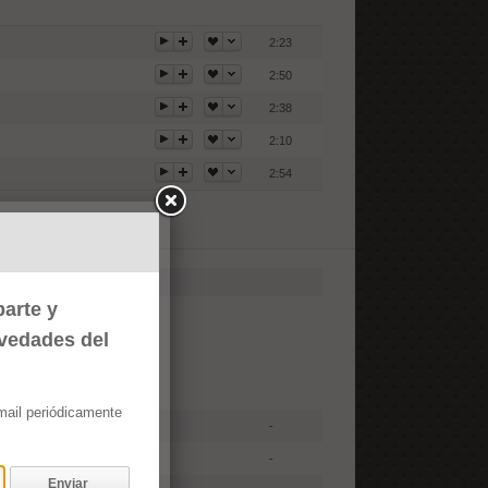
2:23
2:50
2:38
2:10
2:54
arte y
ovedades del
email periódicamente
-
-
Enviar