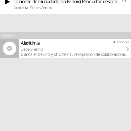
La noche de mi ciudad (con Fennix) Productor desconocido
3:41
Alexitimia - Elepe y Fennix
Albums
Alexitimia
4 canciones
Elepe y Fennix
6 años entre uno y otro tema... recopilación de colaboraciones