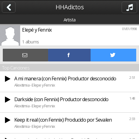
HHAdictos
Artista
Elepé y Fennix
01/01/1998
1 albums
Top Canciones
A mi manera (con Fennix) Productor desconocido
2:51
Alexitimia - Elepe y Fennix
Darkside (con Fennix) Productor desconocido
1:48
Alexitimia - Elepe y Fennix
Keep it real (con Fennix) Producido por Sevalen
2:33
Alexitimia - Elepe y Fennix