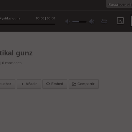
Suscríbete al
Mystikal gunz
00
:
00
|
00
:
00
tikal gunz
 |
6
canciones
cuchar
Añadir
Embed
Compartir