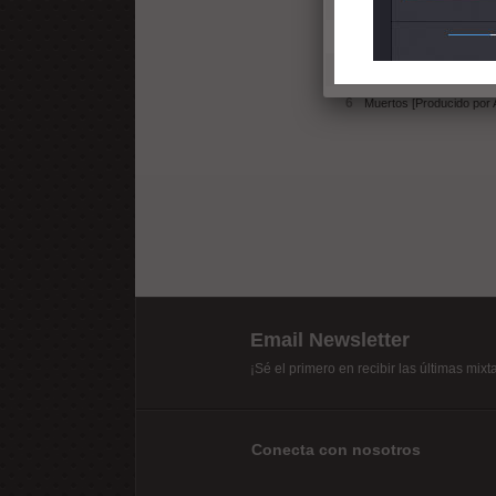
3
Casualidad? [Producido p
4
Ya me la sé [Producido p
5
No es personal [Producid
6
Muertos [Producido por A
Email Newsletter
¡Sé el primero en recibir las últimas mix
Conecta con nosotros