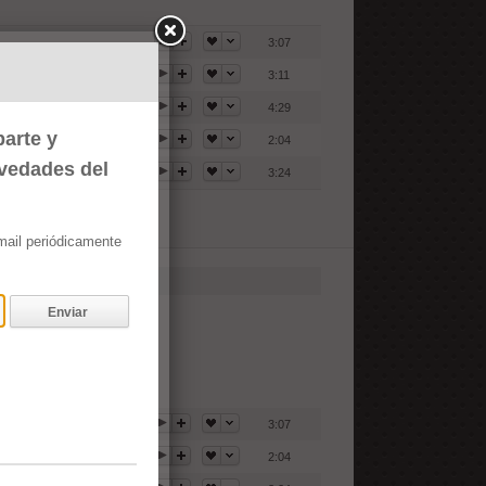
3:07
3:11
4:29
arte y
2:04
ovedades del
3:24
email periódicamente
Enviar
3:07
2:04