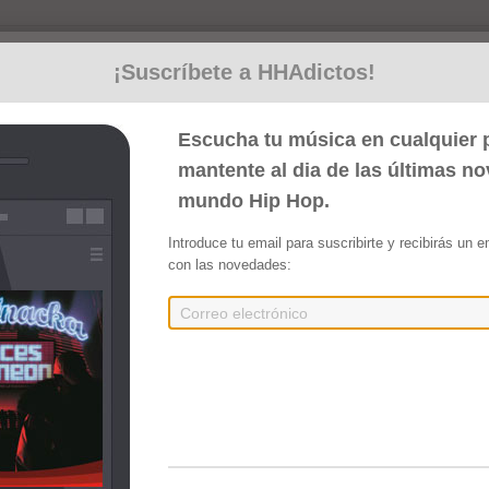
¡Suscríbete a HHAdictos!
Escucha tu música en cualquier p
mantente al dia de las últimas n
mundo Hip Hop.
Introduce tu email para suscribirte y recibirás un 
con las novedades:
al (EP) (2024)
Embed
Compartir
lpolú]
r Alpolú]