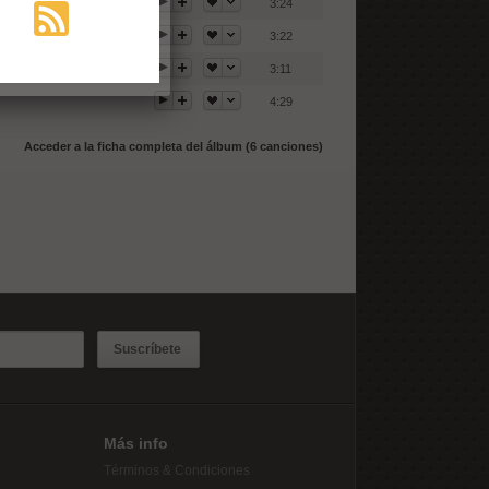
3:24
3:22
3:11
4:29
Acceder a la ficha completa del álbum (6 canciones)
Suscríbete
Más info
Términos & Condiciones