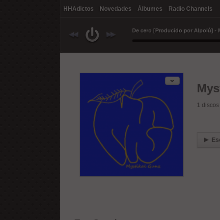
HHAdictos
Novedades
Álbumes
Radio Channels
De cero [Producido por Alpolú] - 
Mys
1
discos
Es