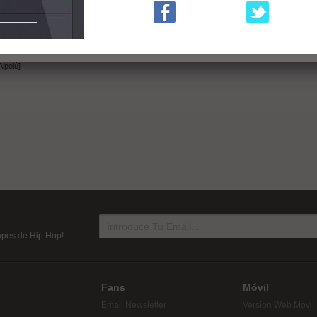
or Alpolú]
or Alpolú]
o por Alpolú]
lpolú]
tapes de Hip Hop!
Fans
Móvil
Email Newsletter
Version Web Móvil