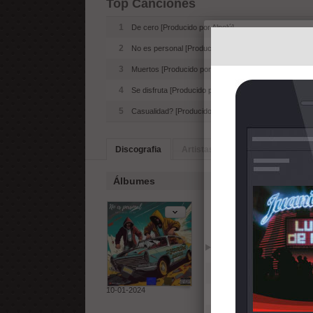
Top Canciones
1
De cero [Producido por Alpolú]
2
No es personal [Producido por Alpolú]
3
Muertos [Producido por Alpolú]
4
Se disfruta [Producido por Alpolú]
5
Casualidad? [Producido por Alpolú]
Discografia
Artistas Similares
Álbumes
No es person
Reproducir
Añadir
1
De cero [Producido por A
10-01-2024
2
Se disfruta [Producido po