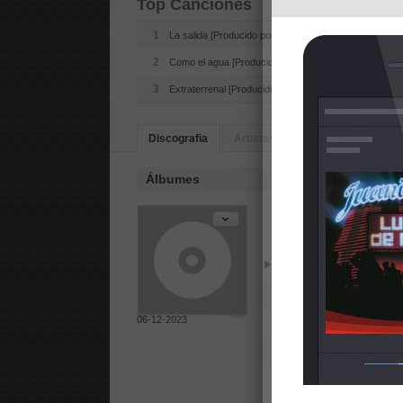
Top Canciones
1
La salida [Producido por Teo]
2
Como el agua [Producido por Garabato beats]
3
Extraterrenal [Producido por lethalneedle]
Discografia
Artistas Similares
Biografia
Álbumes
Amanecer (2
Reproducir
Añadir
1
La salida [Producido por
06-12-2023
2
Como el agua [Producid
3
Extraterrenal [Producido