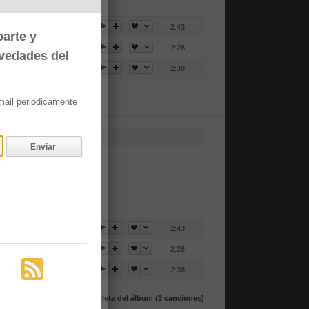
2:43
arte y
2:28
ovedades del
2:38
email periódicamente
Enviar
2:43
2:28
2:38
Acceder a la ficha completa del álbum (3 canciones)