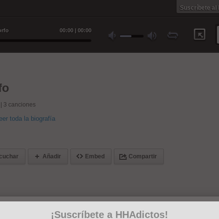
Suscríbete al
orfo
00
:
00
|
00
:
00
fo
 |
3
canciones
eer toda la biografía
cuchar
Añadir
Embed
Compartir
¡Suscríbete a HHAdictos!