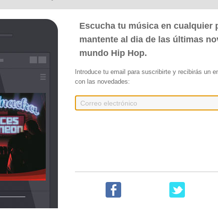
Escucha tu música en cualquier p
mantente al dia de las últimas n
mundo Hip Hop.
Introduce tu email para suscribirte y recibirás un 
con las novedades:
023)
Embed
Compartir
 Teo]
o por Garabato beats]
 por lethalneedle]