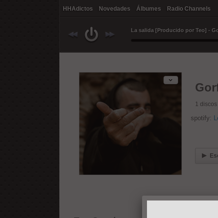
HHAdictos
Novedades
Álbumes
Radio Channels
La salida [Producido por Teo] - G
Gor
1
discos
spotify:
L
Es