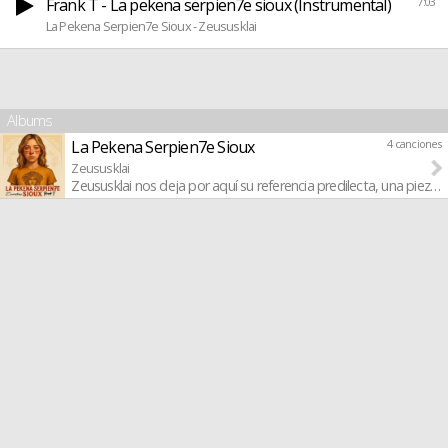
Frank T - La pekena serpien7e sioux (Instrumental)
7:03
La Pekena Serpien7e Sioux - Zeususklai
Albums
La Pekena Serpien7e Sioux
4 canciones
Zeususklai
Zeususklai nos deja por aquí su referencia predilecta, una pieza