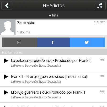
HHAdictos
Artista
Zeususklai
01/01/1970
1 albums
Top Canciones
La pekena serpien7e sioux Producido por Frank T
7:03
La Pekena Serpien7e Sioux - Zeususklai
Frank T - El brujo guerrero sioux (Instrumental)
7:03
La Pekena Serpien7e Sioux - Zeususklai
El brujo guerrero sioux Producido por Frank T
7:03
La Pekena Serpien7e Sioux - Zeususklai