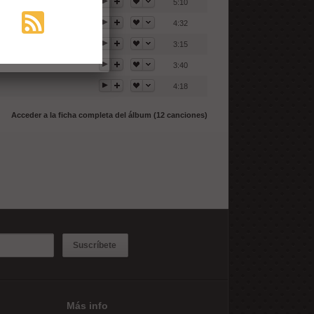
5:10
4:32
3:15
3:40
4:18
Acceder a la ficha completa del álbum (12 canciones)
Suscríbete
Más info