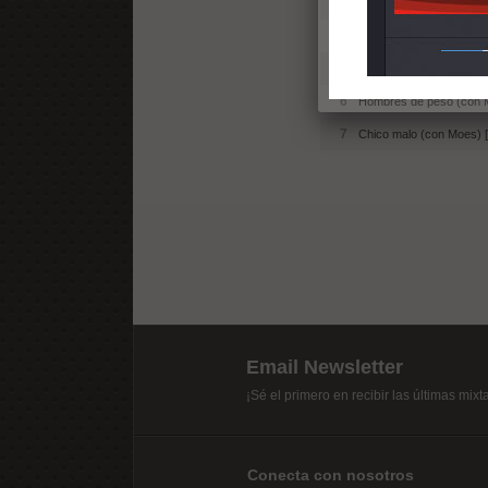
3
La familia va primero [P
4
Cuantas veces... (con M
5
Tierra prometida [Produ
6
Hombres de peso (con M
7
Chico malo (con Moes) 
Email Newsletter
¡Sé el primero en recibir las últimas mix
Conecta con nosotros