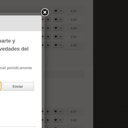
4:07
3:34
4:49
3:51
arte y
4:46
ovedades del
email periódicamente
Enviar
4:07
3:49