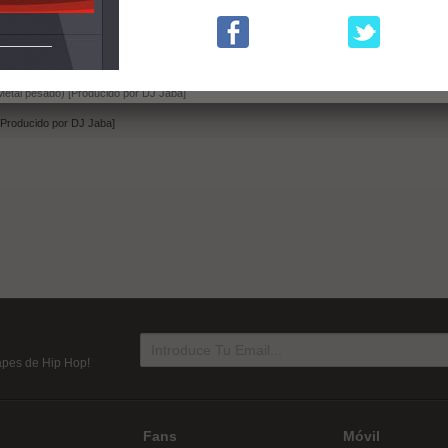
roducido por DJ Jaba]
r.Pincho) [Producido por DJ Jaba]
cido por DJ Jaba]
etal pesado) [Producido por DJ Jaba]
[Producido por DJ Jaba]
tapes de Hip Hop!
Fans
Móvil