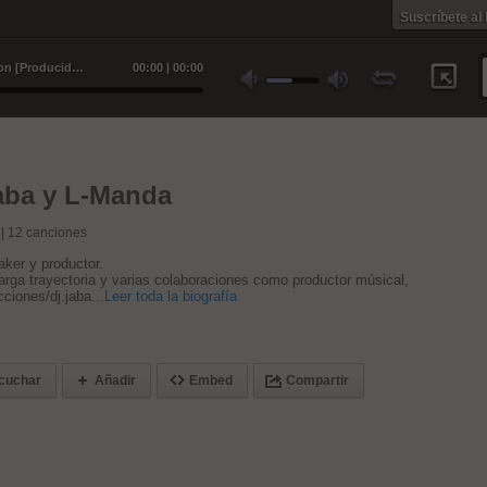
Suscríbete al
L-Manda y Dj.jaba - The soul statíon [Producido por DJ Jaba] - Dj.jaba y L-Manda
00
:
00
|
00
:
00
jaba y L-Manda
 |
12
canciones
aker y productor.
larga trayectoria y varias colaboraciones como productor músical,
ciones/dj.jaba...
Leer toda la biografía
cuchar
Añadir
Embed
Compartir