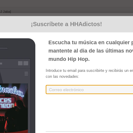
DJ Jaba]
¡Suscríbete a HHAdictos!
Bigches) [Producido por DJ Jaba]
or DJ Jaba]
Escucha tu música en cualquier p
mantente al dia de las últimas n
mundo Hip Hop.
Introduce tu email para suscribirte y recibirás un 
con las novedades:
tion (2023)
Embed
Compartir
soul statíon [Producido por DJ Jaba]
vella) [Producido por DJ Jaba]