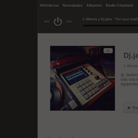
HHAdictos
Novedades
Álbumes
Radio Channels
Dj.
1
discos
dj, beatm
tras una 
egoproduc
Es