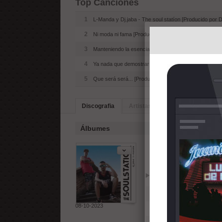
Top Canciones
1
L-Manda y Dj.jaba - The soul statíon [Producido por 
2
Ni moda ni fama [Producido por DJ Jaba]
3
Manteniendo la esencia (con Sacx One, Mr pincho y 
4
Ya nada que demostrar (con FJ Ramos) [Producido p
5
Que será será... [Producido por DJ Jaba]
Discografia
Artistas Similares
Biografia
Álbumes
The Soul Sta
Reproducir
Añadir
1
L-Manda y Dj.jaba - The 
08-10-2023
2
Espíritu de mc (con Mam