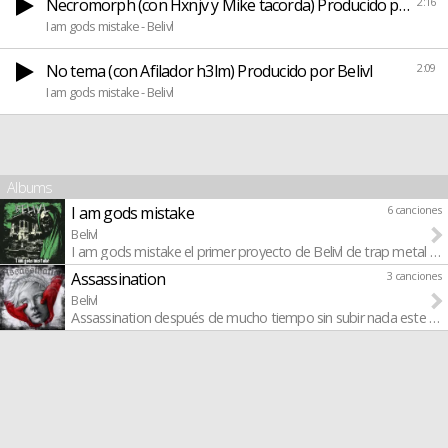
Necromorph (con Hxnjv y Mike tacorda) Producido por Beliv
2:16
I am gods mistake - Belivl
No tema (con Afilador h3lm) Producido por Belivl
2:09
I am gods mistake - Belivl
Albums
I am gods mistake
6 canciones
Belivl
I am gods mistake el primer proyecto de Belivl de trap metal d
Assassination
3 canciones
Belivl
Assassination después de mucho tiempo sin subir nada este año 