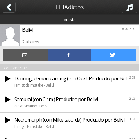
HHAdictos
Artista
Belivl
01/01/1995
2 albums
Top Canciones
Dancing, demon dancing (con Odxl) Producido por Belivl
2:08
I am gods mistake - Belivl
Samurai (con C.r.m.) Producido por Belivl
2:33
Assassination - Belivl
Necromorph (con Mike tacorda) Producido por Belivl
1:13
I am gods mistake - Belivl