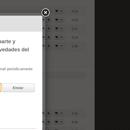
3:10
4:23
3:21
3:14
arte y
1:00
ovedades del
email periódicamente
Enviar
3:10
4:06