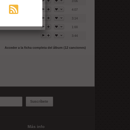
3:06
4:07
3:14
1:00
3:44
Acceder a la ficha completa del álbum (12 canciones)
Suscríbete
Más info