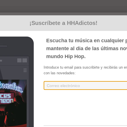
¡Suscríbete a HHAdictos!
Escucha tu música en cualquier p
mantente al dia de las últimas n
mundo Hip Hop.
Introduce tu email para suscribirte y recibirás un 
con las novedades:
(2023)
Embed
Compartir
cido por Delash]
[Producido por Delash]