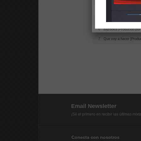
3
Navaja vieja [Producido 
4
Nada más (con Niña Mar
5
Cosas serias [Producido
6
Bazooka [Producido por
7
Que voy a hacer [Produc
Email Newsletter
¡Sé el primero en recibir las últimas mix
Conecta con nosotros