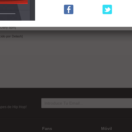
por Delash]
mota) [Producido por Dany bpm]
 por Delash]
 Dany bpm]
ido por Delash]
tapes de Hip Hop!
Fans
Móvil