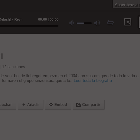
Suscríbete al
elash] - Revil
00
:
00
|
00
:
00
l
 |
12
canciones
 de sant boi de llobregat empezo en el 2004 con sus amigos de toda la vida a
. formaron el grupo sinzensura que a lo...
Leer toda la biografía
cuchar
Añadir
Embed
Compartir