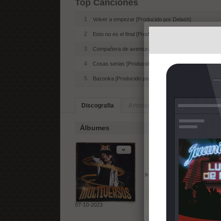
Top Canciones
1
Volver a empezar [Producido por Delash]
2
Esto no es el final [Producido por Dany bpm]
3
Compañera de aventuras [Producido por Delash]
4
Cosas serias [Producido por Delash]
5
Bazooka [Producido por Dany bpm]
Discografia
Artistas Similares
Biografia
Álbumes
Multiversos 
Reproducir
Añadir
1
Volver a empezar [Produ
07-10-2023
2
Mi fortuna (con Larayf) 