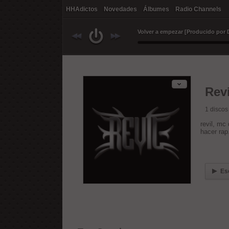
HHAdictos
Novedades
Álbumes
Radio Channels
Volver a empezar [Producido por D
Revi
1
discos
revil, mc
hacer rap
Es