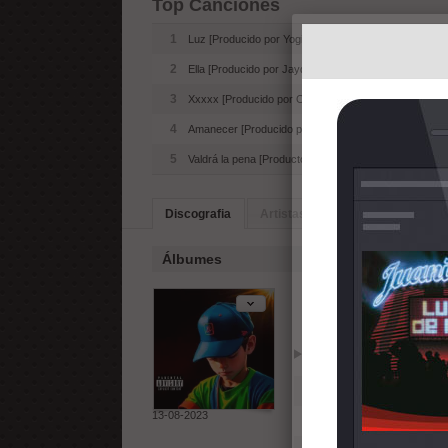
Top Canciones
1
Luz [Producido por Yogic]
2
Ella [Producido por Jayder]
3
Xxxxx [Producido por Outspoken]
4
Amanecer [Producido por Yogic]
5
Valdrá la pena [Productor desconocido]
Discografia
Artistas Similares
Biografia
Álbumes
Luz (2023)
Reproducir
Añadir
1
Luz [Producido por Yogi
13-08-2023
2
Ella [Producido por Jayd