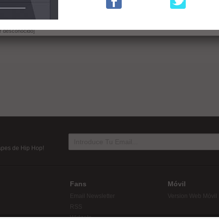
utspoken]
r Yogic]
or desconocido]
tapes de Hip Hop!
Fans
Móvil
Email Newsletter
Version Web Móvil
RSS
Widgets