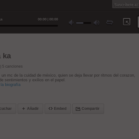
Suscríbete al
ka
00
:
00
|
00
:
00
 ka
 |
5
canciones
 un mc de la cuidad de méxico, quien se deja llevar por ritmos del corazon,
de sentimientos y exilios en el papel.
la biografía
cuchar
Añadir
Embed
Compartir