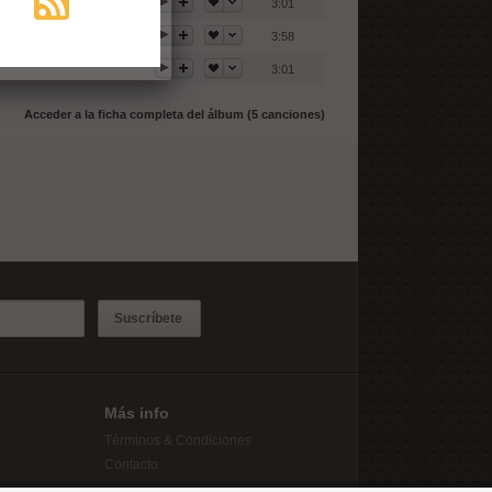
3:01
3:58
3:01
Acceder a la ficha completa del álbum (5 canciones)
Suscríbete
Más info
Términos & Condiciones
Contacto