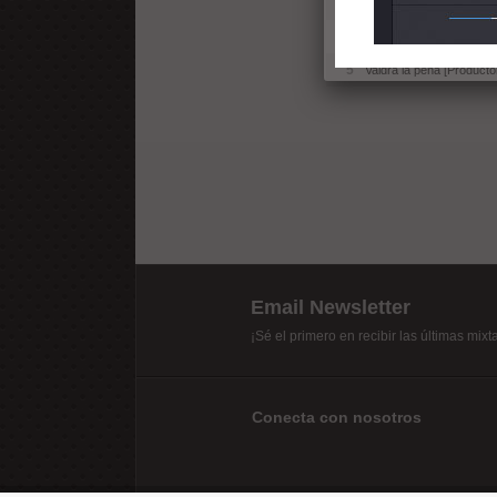
3
Xxxxx [Producido por O
4
Amanecer [Producido po
5
Valdrá la pena [Product
Email Newsletter
¡Sé el primero en recibir las últimas mix
Conecta con nosotros