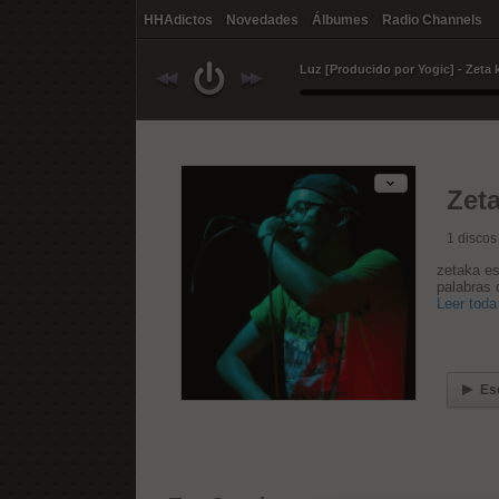
HHAdictos
Novedades
Álbumes
Radio Channels
Luz [Producido por Yogic] - Zeta 
Zeta
1
discos
zetaka es
palabras 
Leer toda 
Es