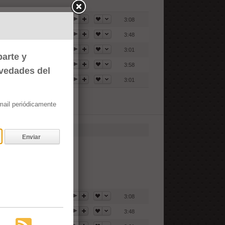
3:08
3:48
3:01
arte y
3:58
ovedades del
3:01
email periódicamente
Enviar
3:08
3:48