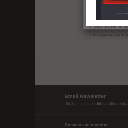
3
Cenizas vuelan (con Pika
4
Tehorias incompletas [P
5
Un instante (con Ras sol
6
Cuarentena (con Yumale
7
La inquisición (con D.j.
Email Newsletter
¡Sé el primero en recibir las últimas mix
Conecta con nosotros