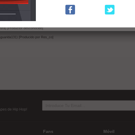
ro y D.j. laguarida131) [Producido por Yeves]
roducido por Akosta]
dier) [Producido por Yeves]
sra) [Productor desconocido]
 laguarida131) [Producido por Res_co]
tapes de Hip Hop!
Fans
Móvil