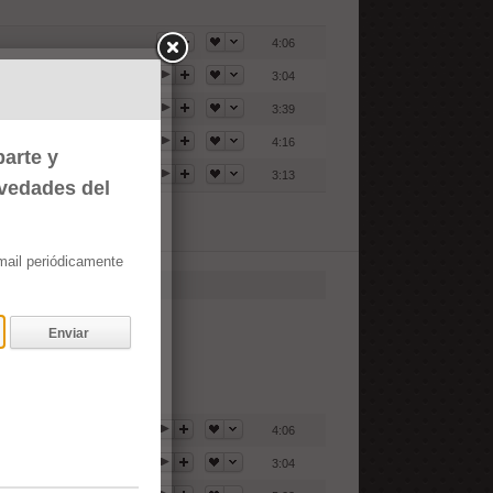
4:06
3:04
3:39
4:16
arte y
3:13
ovedades del
email periódicamente
Enviar
4:06
3:04