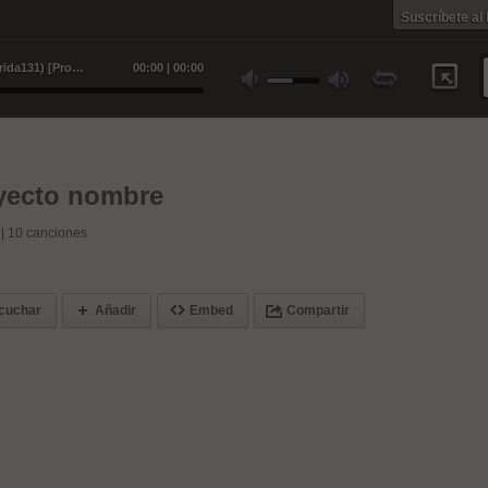
Suscríbete al
Objetivo en la mira (con D.j. laguarida131) [Producido por Akosta] - Proyecto nombre
00
:
00
|
00
:
00
yecto nombre
 |
10
canciones
cuchar
Añadir
Embed
Compartir