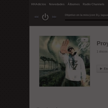
HHAdictos
Novedades
Álbumes
Radio Channels
Pro
1
discos
Es