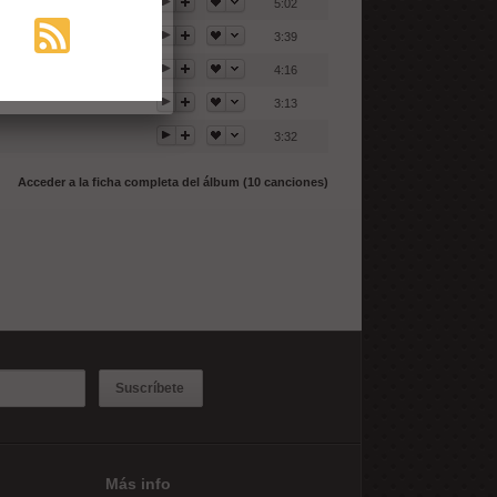
5:02
3:39
4:16
3:13
3:32
Acceder a la ficha completa del álbum (10 canciones)
Suscríbete
Más info