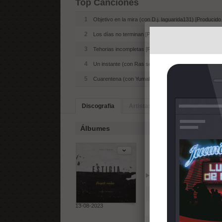
Top Canciones
1
Objetivo en la mira (con D.j. laguarida131) [Producido
2
Los días no terminan [Producido por Akosta]
3
Tehorias incompletas [Producido por Akosta]
4
Un instante (con Ras soldier) [Producido por Yeves]
5
Cuarentena (con Yumalesra) [Productor desconocido
Discografia
Artistas Similares
Álbumes
Estigia (2023
Reproducir
Añadir
1
Objetivo en la mira (con
13-08-2023
2
Los días no terminan [P