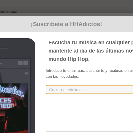
 por Akosta]
¡Suscríbete a HHAdictos!
Escucha tu música en cualquier p
]
mantente al dia de las últimas n
mundo Hip Hop.
Introduce tu email para suscribirte y recibirás un 
con las novedades:
)
Embed
Compartir
 D.j. laguarida131) [Producido por Akosta]
roducido por Akosta]