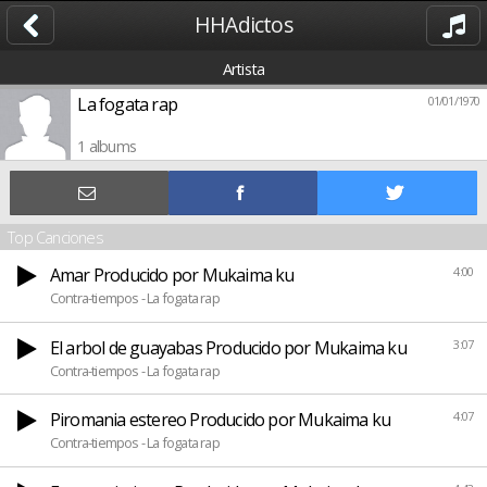
HHAdictos
Artista
La fogata rap
01/01/1970
1 albums
Top Canciones
Amar Producido por Mukaima ku
4:00
Contra-tiempos - La fogata rap
El arbol de guayabas Producido por Mukaima ku
3:07
Contra-tiempos - La fogata rap
Piromania estereo Producido por Mukaima ku
4:07
Contra-tiempos - La fogata rap