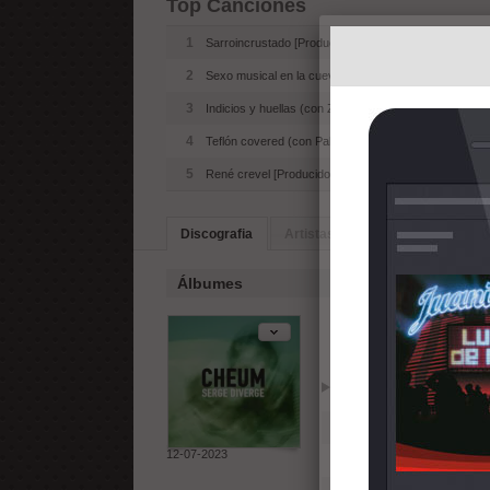
Top Canciones
1
Sarroincrustado [Producido por Serge diverge]
2
Sexo musical en la cueva [Producido por Serge diver
3
Indicios y huellas (con Zade) [Producido por Serge di
4
Teflón covered (con Pablo Scratch) [Producido por 
5
René crevel [Producido por Serge diverge]
Discografia
Artistas Similares
Biografia
Álbumes
Cheum (2023
Reproducir
Añadir
1
Sarroincrustado [Produc
12-07-2023
2
Indicios y huellas (con 