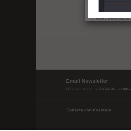
3
Sexo musical en la cuev
4
Teflón covered (con Pab
5
René crevel [Producido 
Email Newsletter
¡Sé el primero en recibir las últimas mix
Conecta con nosotros