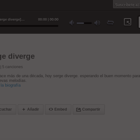
Suscríbete al
Sarroincrustado [Producido por Serge diverge] - Serge diverge
00
:
00
|
00
:
00
ge diverge
 |
5
canciones
hace más de una década, hoy serge diverge. esperando el buen momento par
evas melodías.
la biografía
cuchar
Añadir
Embed
Compartir