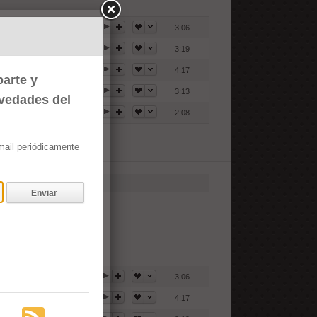
3:06
3:19
4:17
arte y
3:13
ovedades del
2:08
email periódicamente
Enviar
3:06
4:17