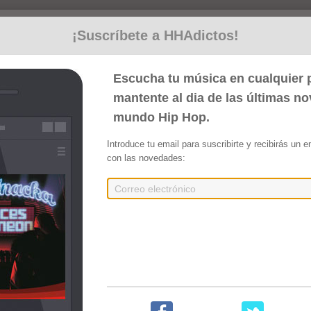
¡Suscríbete a HHAdictos!
ge]
verge]
Escucha tu música en cualquier p
Sam González]
mantente al dia de las últimas n
mundo Hip Hop.
Introduce tu email para suscribirte y recibirás un 
con las novedades:
)
Embed
Compartir
ido por Serge diverge]
Zade) [Producido por Serge diverge]