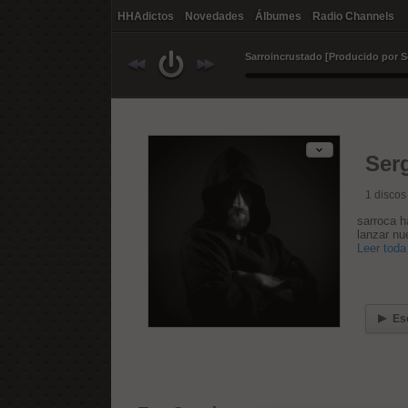
HHAdictos
Novedades
Álbumes
Radio Channels
Ser
1
discos
sarroca 
lanzar nu
Leer toda 
Es