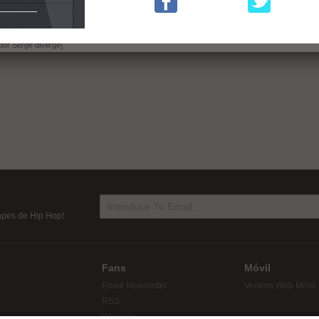
a [Producido por Serge diverge]
lo Scratch) [Producido por Sam González]
por Serge diverge]
tapes de Hip Hop!
Fans
Móvil
Email Newsletter
Version Web Móvil
RSS
Widgets