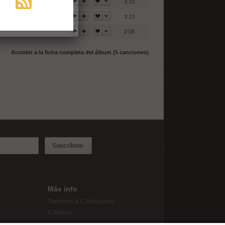
3:19
3:13
2:08
Acceder a la ficha completa del álbum (5 canciones)
Suscríbete
Más info
Términos & Condiciones
Contacto