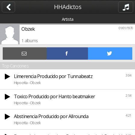
HHAdictos
Artista
Obzek
01/01/1970
1 albums
Top Canciones
Limerencia Producido por Tunnabeatz
3:04
Hipocrita - Obzek
Toxico Producido por Hanto beatmaker
2:54
Hipocrita - Obzek
Abstinencia Producido por Allrounda
4:21
Hipocrita - Obzek