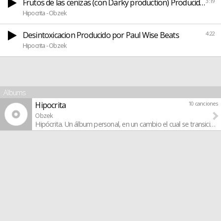
Frutos de las cenizas (con Darky production) Producido por
3:19
Hipocrita - Obzek
Desintoxicacion Producido por Paul Wise Beats
4:22
Hipocrita - Obzek
Albums
Hipocrita
10 canciones
Obzek
Hipócrita. Un álbum personal, en un cambio el cual se transiciona