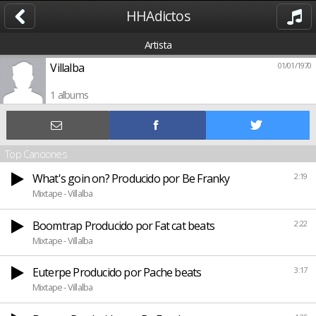
HHAdictos
Artista
Villalba
01/01/1970
1 albums
Top Canciones
What's goin on? Producido por Be Franky
2:19
Mixtape - Villalba
Boomtrap Producido por Fat cat beats
2:22
Mixtape - Villalba
Euterpe Producido por Pache beats
3:17
Mixtape - Villalba