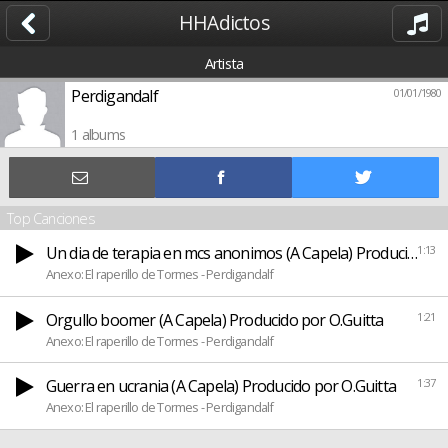
HHAdictos
Artista
Perdigandalf
01/01/1980
1 albums
Top Canciones
Un dia de terapia en mcs anonimos (A Capela) Producido por
1:13
Anexo: El raperillo de Tormes - Perdigandalf
Orgullo boomer (A Capela) Producido por O.Guitta
1:21
Anexo: El raperillo de Tormes - Perdigandalf
Guerra en ucrania (A Capela) Producido por O.Guitta
1:37
Anexo: El raperillo de Tormes - Perdigandalf