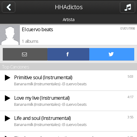
HHAdictos
Artista
El cuervo beats
01/01/1998
1 albums
Top Canciones
Primitive soul (Instrumental)
5:03
Banana milk (Instrumentales) - El cuervo beats
Love my live (Instrumental)
4:17
Banana milk (Instrumentales) - El cuervo beats
Life and soul (Instrumental)
3:55
Banana milk (Instrumentales) - El cuervo beats