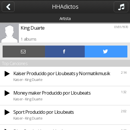
HHAdictos
Artista
King Duarte
01/01/1970
1 albums
Top Canciones
Kaiser Producido por Lloubeats y Normatikmusik
2:14
Kaiser - King Duarte
Money maker Producido por Lloubeats
1:32
Kaiser - King Duarte
Sport Producido por Lloubeats
2:02
Kaiser - King Duarte