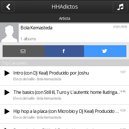
HHAdictos
Artista
Bola Kemasteda
01/01/1970
1 albums
Top Canciones
Intro (con DJ Keal) Producido por Joshu
1:07
El eco del valle - Bola Kemasteda
The basics (con Still ill, Turo y L'autentic home lludriga) P
4:46
El eco del valle - Bola Kemasteda
Hip hop a la placa (con Microbio y DJ Keal) Producido por Jo
4:26
El eco del valle - Bola Kemasteda