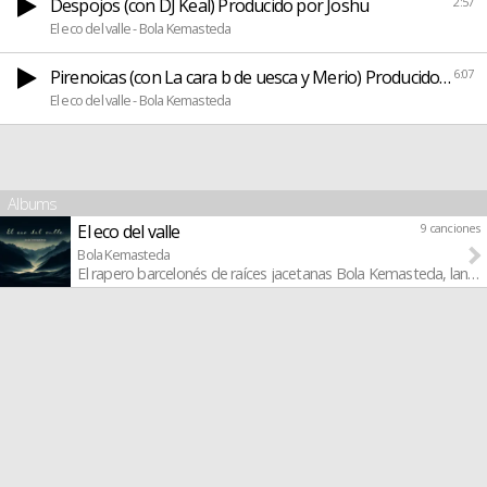
Despojos (con DJ Keal) Producido por Joshu
2:57
El eco del valle - Bola Kemasteda
Pirenoicas (con La cara b de uesca y Merio) Producido por 
6:07
El eco del valle - Bola Kemasteda
Albums
El eco del valle
9 canciones
Bola Kemasteda
El rapero barcelonés de raíces jacetanas Bola Kemasteda, lanza "E