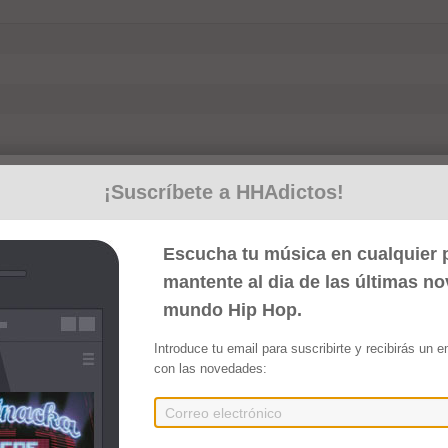
¡Suscríbete a HHAdictos!
Escucha tu música en cualquier p
mantente al dia de las últimas n
trumentales) (2022)
mundo Hip Hop.
Introduce tu email para suscribirte y recibirás un 
Compartir
con las novedades:
mental)
ntal)