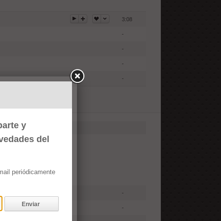
3:08
-
-
-
-
arte y
ovedades del
email periódicamente
-
Enviar
-