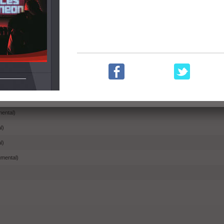
)
(Instrumentales) (2022)
Embed
Compartir
mental)
l)
l)
umental)