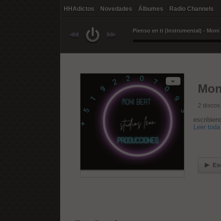
HHAdictos
Novedades
Álbumes
Radio Channels
Pienso en ti (Instrumental) - Moni
Mon
2
discos
escribien
Leer toda 
Es