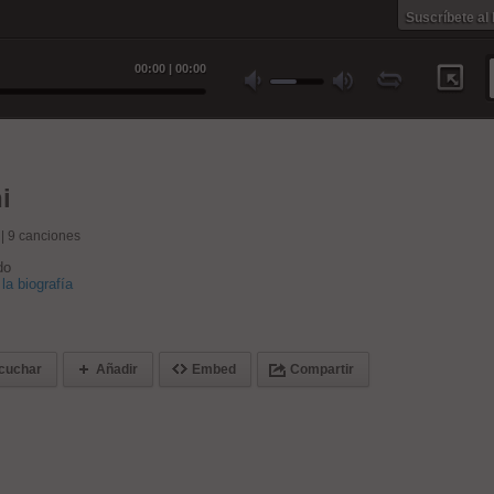
Suscríbete al
00
:
00
|
00
:
00
i
 |
9
canciones
do
la biografía
cuchar
Añadir
Embed
Compartir