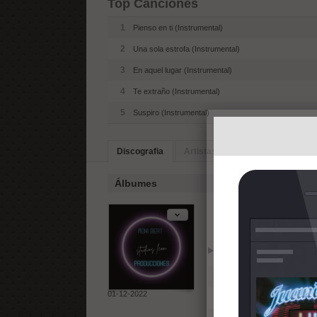
Top Canciones
1
Pienso en ti (Instrumental)
2
Una sola estrofa (Instrumental)
3
En aquel lugar (Instrumental)
4
Te extraño (Instrumental)
5
Suspiro (Instrumental)
Discografia
Artistas Similares
Biografia
Álbumes
Suspiro (Ins
Reproducir
Añadir
1
Una sola estrofa (Instru
01-12-2022
2
En aquel lugar (Instrume