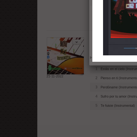
3
Te extraño (Instrumental
4
Suspiro (Instrumental)
Amor y odio 
Reproducir
Añadir
1
Estás en el cielo (Instru
21-11-2022
2
Pienso en ti (Instrumenta
3
Perdóname (Instrumenta
4
Sufro por tu amor (Instr
5
Te fuiste (Instrumental)