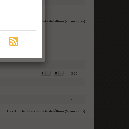
-
-
Acceder a la ficha completa del álbum (4 canciones)
-
3:08
-
-
-
Acceder a la ficha completa del álbum (5 canciones)