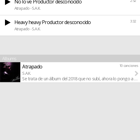
No lo ve Productor desconocido
2:52
Atrapado - S.A.K.
Heavy heavy Productor desconocido
3:32
Atrapado - S.A.K.
Albums
Atrapado
10 canciones
S.A.K.
Se trata de un álbum del 2018 que no subí, ahora lo pongo a los