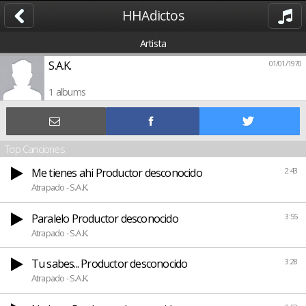
HHAdictos
Artista
S.A.K.
01/01/1970
1 albums
Top Canciones
Me tienes ahi Productor desconocido
2:43
Atrapado - S.A.K.
Paralelo Productor desconocido
3:55
Atrapado - S.A.K.
Tu sabes... Productor desconocido
3:28
Atrapado - S.A.K.