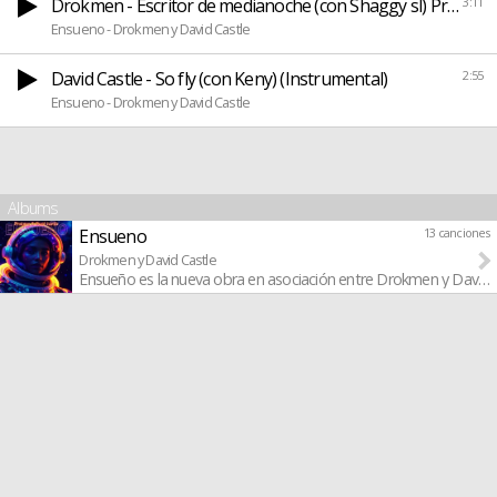
Drokmen - Escritor de medianoche (con Shaggy sl) Producid
3:11
Ensueno - Drokmen y David Castle
David Castle - So fly (con Keny) (Instrumental)
2:55
Ensueno - Drokmen y David Castle
Albums
Ensueno
13 canciones
Drokmen y David Castle
Ensueño es la nueva obra en asociación entre Drokmen y David C