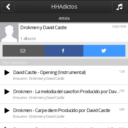
HHAdictos
Artista
Drokmen y David Castle
01/01/1970
1 albums
Top Canciones
David Castle - Opening (Instrumental)
1:24
Ensueno - Drokmen y David Castle
Drokmen - La melodia del saxofon Producido por David Cas
3:02
Ensueno - Drokmen y David Castle
Drokmen - Carpe diem Producido por David Castle
3:09
Ensueno - Drokmen y David Castle