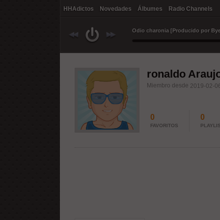
HHAdictos
Novedades
Álbumes
Radio Channels
ronaldo Arauj
Miembro desde
2019-02-06
0
0
FAVORITOS
PLAYLI