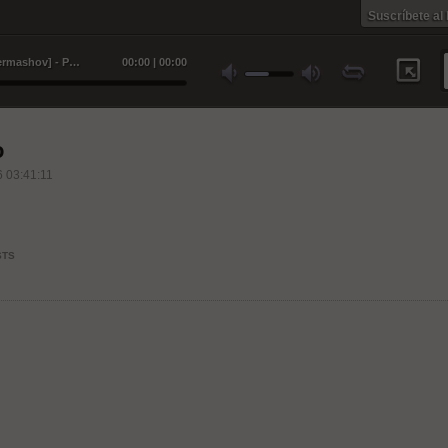
Suscríbete al
Odio charonia [Producido por Byermashov] - Piem Ión
00
:
00
|
00
:
00
o
 03:41:11
STS