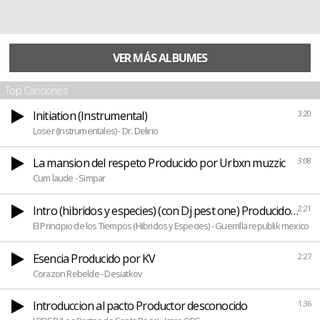
VER MÁS ALBUMES
Top Canciones
Initiation (Instrumental)
3:20
Loser (Instrumentales) - Dr. Delirio
La mansion del respeto Producido por Urbxn muzzic
3:08
Cum laude - Simpar
Intro (hibridos y especies) (con Dj pest one) Producido por 
2:21
El Principio de los Tiempos (Hibridos y Especies) - Guerrilla republik mexico
Esencia Producido por KV
2:27
Corazon Rebelde - Desiatkov
Introduccion al pacto Productor desconocido
1:36