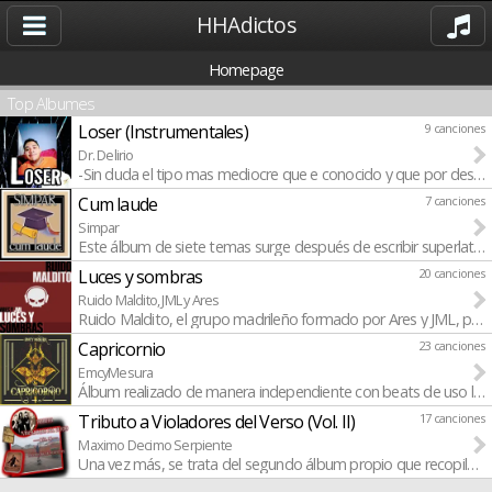
HHAdictos
Homepage
Top Albumes
Loser (Instrumentales)
9 canciones
Dr. Delirio
-Sin duda el tipo mas mediocre que e conocido y que por desgra
Cum laude
7 canciones
Simpar
Este álbum de siete temas surge después de escribir superlativo
Luces y sombras
20 canciones
Ruido Maldito, JML y Ares
Ruido Maldito, el grupo madrileño formado por Ares y JML, prese
Capricornio
23 canciones
EmcyMesura
Álbum realizado de manera independiente con beats de uso libre 
Tributo a Violadores del Verso (Vol. II)
17 canciones
Maximo Decimo Serpiente
Una vez más, se trata del segundo álbum propio que recopila un t