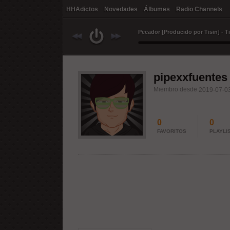
HHAdictos
Novedades
Álbumes
Radio Channels
Pecador [Producido por Tisin] - T
pipexxfuentes
Miembro desde
2019-07-03
0
0
FAVORITOS
PLAYLI