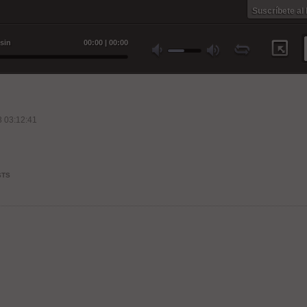
Suscríbete al
isin
00
:
00
|
00
:
00
 03:12:41
STS