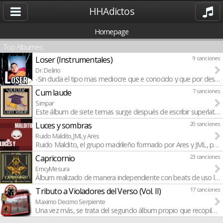
HHAdictos
Homepage
Top Albumes
Loser (Instrumentales)
9 canciones
Dr. Delirio
-Sin duda el tipo mas mediocre que e conocido y que por desgra
Cum laude
7 canciones
Simpar
Este álbum de siete temas surge después de escribir superlativo
Luces y sombras
20 canciones
Ruido Maldito, JML y Ares
Ruido Maldito, el grupo madrileño formado por Ares y JML, prese
Capricornio
23 canciones
EmcyMesura
Álbum realizado de manera independiente con beats de uso libre 
Tributo a Violadores del Verso (Vol. II)
17 canciones
Maximo Decimo Serpiente
Una vez más, se trata del segundo álbum propio que recopila un t