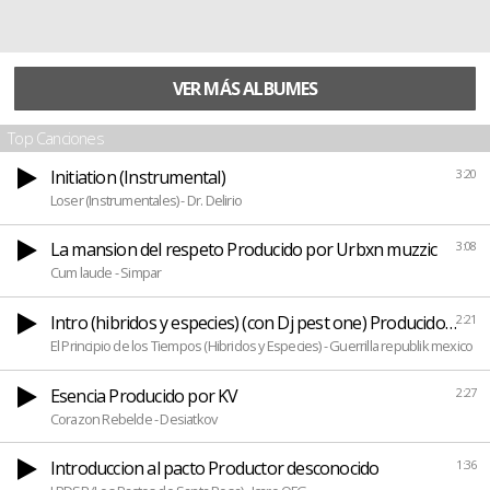
VER MÁS ALBUMES
Top Canciones
Initiation (Instrumental)
3:20
Loser (Instrumentales) - Dr. Delirio
La mansion del respeto Producido por Urbxn muzzic
3:08
Cum laude - Simpar
Intro (hibridos y especies) (con Dj pest one) Producido por 
2:21
El Principio de los Tiempos (Hibridos y Especies) - Guerrilla republik mexico
Esencia Producido por KV
2:27
Corazon Rebelde - Desiatkov
Introduccion al pacto Productor desconocido
1:36