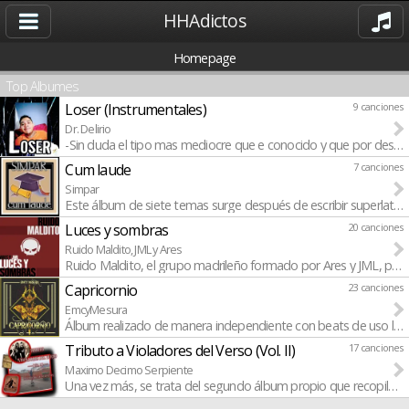
HHAdictos
Homepage
Top Albumes
Loser (Instrumentales)
9 canciones
Dr. Delirio
-Sin duda el tipo mas mediocre que e conocido y que por desgra
Cum laude
7 canciones
Simpar
Este álbum de siete temas surge después de escribir superlativo
Luces y sombras
20 canciones
Ruido Maldito, JML y Ares
Ruido Maldito, el grupo madrileño formado por Ares y JML, prese
Capricornio
23 canciones
EmcyMesura
Álbum realizado de manera independiente con beats de uso libre 
Tributo a Violadores del Verso (Vol. II)
17 canciones
Maximo Decimo Serpiente
Una vez más, se trata del segundo álbum propio que recopila un t