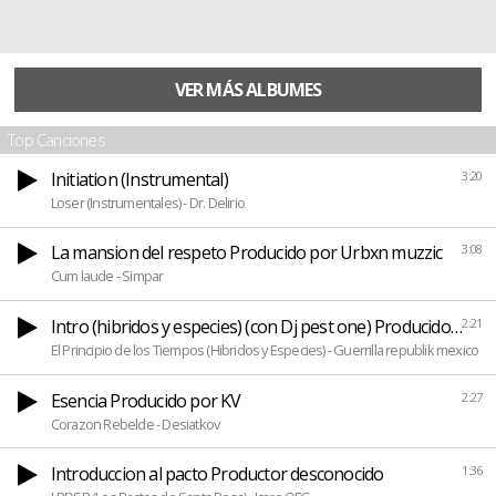
VER MÁS ALBUMES
Top Canciones
Initiation (Instrumental)
3:20
Loser (Instrumentales) - Dr. Delirio
La mansion del respeto Producido por Urbxn muzzic
3:08
Cum laude - Simpar
Intro (hibridos y especies) (con Dj pest one) Producido por 
2:21
El Principio de los Tiempos (Hibridos y Especies) - Guerrilla republik mexico
Esencia Producido por KV
2:27
Corazon Rebelde - Desiatkov
Introduccion al pacto Productor desconocido
1:36