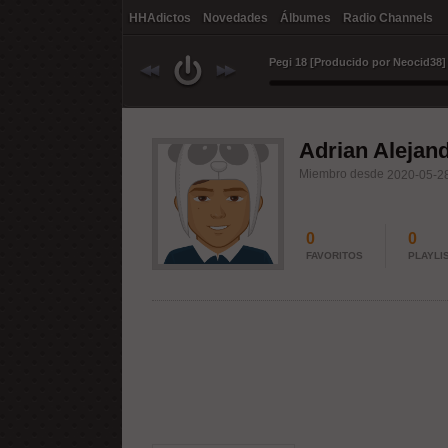
HHAdictos
Novedades
Álbumes
Radio Channels
Pegi 18 [Producido por Neocid38]
Adrian Alejan
Miembro desde
2020-05-28
0
0
FAVORITOS
PLAYLI