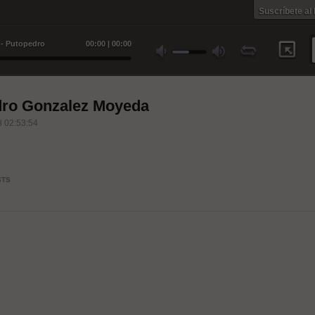
Suscríbete al
 - Putopedro
00
:
00
|
00
:
00
dro Gonzalez Moyeda
 02:53:54
STS