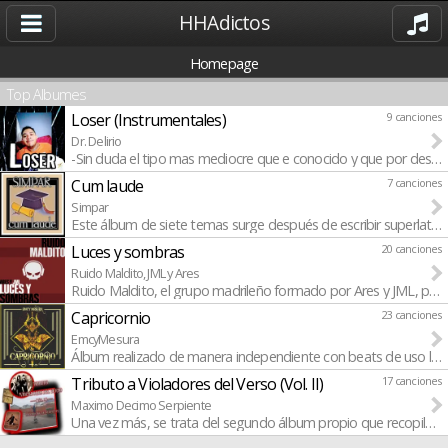
HHAdictos
Homepage
Top Albumes
Loser (Instrumentales)
9 canciones
Dr. Delirio
-Sin duda el tipo mas mediocre que e conocido y que por desgra
Cum laude
7 canciones
Simpar
Este álbum de siete temas surge después de escribir superlativo
Luces y sombras
20 canciones
Ruido Maldito, JML y Ares
Ruido Maldito, el grupo madrileño formado por Ares y JML, prese
Capricornio
23 canciones
EmcyMesura
Álbum realizado de manera independiente con beats de uso libre 
Tributo a Violadores del Verso (Vol. II)
17 canciones
Maximo Decimo Serpiente
Una vez más, se trata del segundo álbum propio que recopila un t