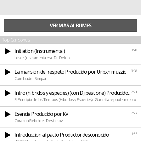
VER MÁS ALBUMES
Top Canciones
Initiation (Instrumental)
3:20
Loser (Instrumentales) - Dr. Delirio
La mansion del respeto Producido por Urbxn muzzic
3:08
Cum laude - Simpar
Intro (hibridos y especies) (con Dj pest one) Producido por 
2:21
El Principio de los Tiempos (Hibridos y Especies) - Guerrilla republik mexico
Esencia Producido por KV
2:27
Corazon Rebelde - Desiatkov
Introduccion al pacto Productor desconocido
1:36