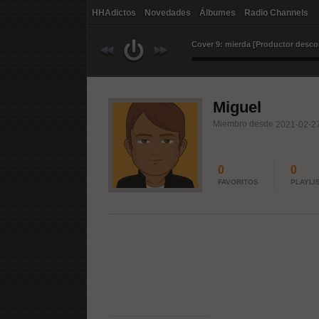
HHAdictos
Novedades
Álbumes
Radio Channels
Miguel
Miembro desde
2021-02-27
0
0
FAVORITOS
PLAYLI