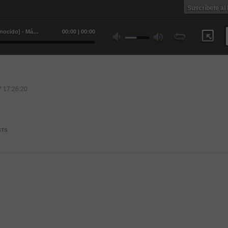
Suscríbete al
Cover 9: mierda [Productor desconocido] - Máximo Décimo Serpiente
00
:
00
|
00
:
00
 17:26:20
STS