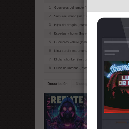
1
Guerreros del templo (Instrumental)
2
Samurai urbano (Instrumental)
3
Hijos del dragón (Instrumental)
4
Espadas y honor (Instrumental)
5
Guerreros kabuki (Instrumental)
6
Ninja scroll (Instrumental)
7
El clan shuriken (Instrumental)
8
Lluvia de katanas (Instrumental)
Descripción
Discografia
Artistas Simila
Nuevo trabajo de Ret
el drum and Bass y mú