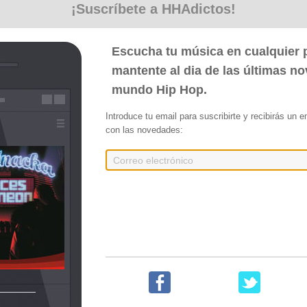
¡Suscríbete a HHAdictos!
Escucha tu música en cualquier p
mantente al dia de las últimas n
mundo Hip Hop.
Introduce tu email para suscribirte y recibirás un 
con las novedades:
res
urner que nos trae en 2025, 8 nuevos bases libres de descarga fusionando como si
sica electrónica. Apoyad a los Artistas. Gracias