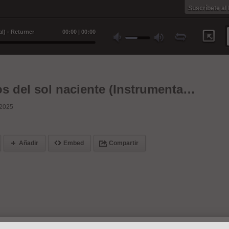
Suscríbete al
l) - Returner
00
:
00
|
00
:
00
Guerreros del sol naciente (Instrumentales)
-2025
Añadir
Embed
Compartir