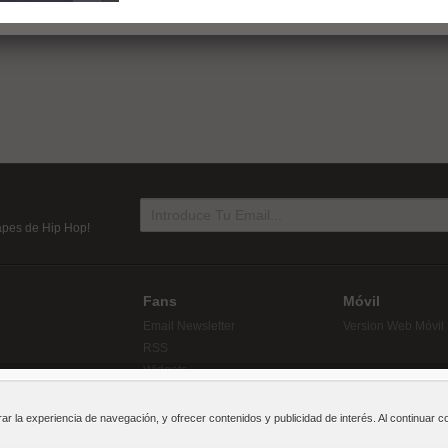
tapes de Hip Hop!
Fans
Móvil
Email Newsletter
Version Web Móvil
RSS
Widgets
rar la experiencia de navegación, y ofrecer contenidos y publicidad de interés. Al continua