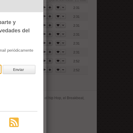
Duración total:
21 min
2:31
2:31
arte y
2:31
ovedades del
2:31
2:31
email periódicamente
2:31
2:52
Enviar
2:52
empre varios estilos como el hip Hop, el Breakbeat,