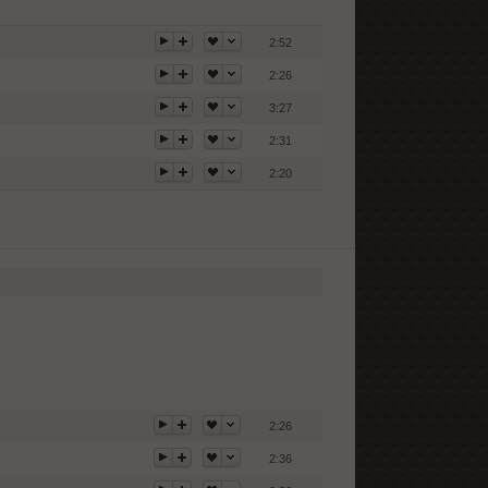
2:52
2:26
3:27
2:31
2:20
2:26
2:36