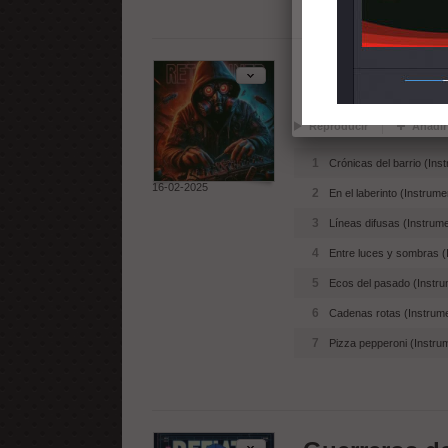
El arte del f
Reproducir
Añadir
1
Crónicas del barrio (Ins
16-02-2025
2
En el laberinto (Instrume
3
Líneas difusas (Instrume
4
Entre luces y sombras (
5
Ecos del pasado (Instru
6
Cadenas rotas (Instrume
7
Pizza pepperoni (Instru