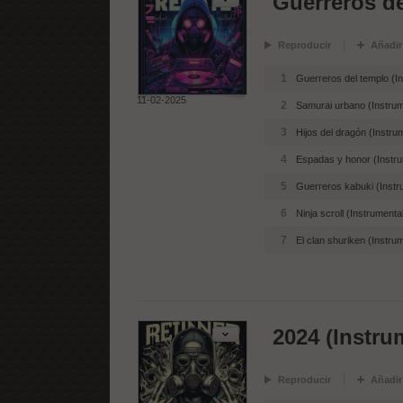
Guerreros de
Reproducir
Añadir
1
Guerreros del templo (I
11-02-2025
2
Samurai urbano (Instrum
3
Hijos del dragón (Instru
4
Espadas y honor (Instru
5
Guerreros kabuki (Instr
6
Ninja scroll (Instrumenta
7
El clan shuriken (Instru
2024 (Instru
Reproducir
Añadir