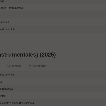
tal)
 veces (Instrumental)
umental)
(Instrumental)
nstrumentales) (2025)
Embed
Compartir
nstrumental)
al)
strumental)
ental)
ue peta rulando (Instrumental)