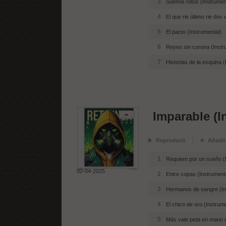
3
Sueños rotos (Instrumen
4
El que rie último rie dos
5
El pacto (Instrumental)
6
Reyes sin corona (Instr
7
Historias de la esquina 
Imparable (I
Reproducir
Añadir
1
Requiem por un sueño (I
02-04-2025
2
Entre copas (Instrument
3
Hermanos de sangre (In
4
El chico de oro (Instrum
5
Más vale peta en mano q