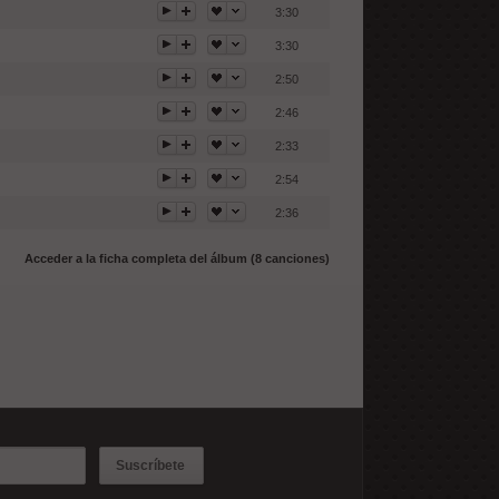
3:30
3:30
2:50
2:46
2:33
2:54
2:36
Acceder a la ficha completa del álbum (8 canciones)
Suscríbete