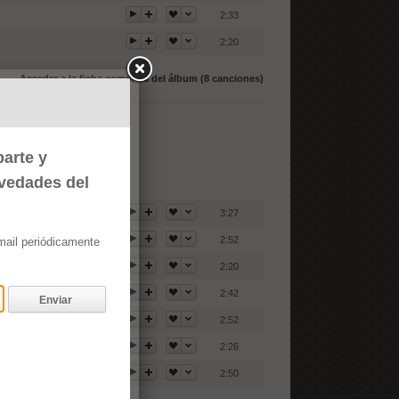
2:33
2:20
Acceder a la ficha completa del álbum (8 canciones)
arte y
ovedades del
3:27
2:52
email periódicamente
2:20
2:42
Enviar
2:52
2:26
2:50