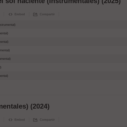
l sol naciente (Instrumentales) (2025)
Embed
Compartir
nstrumental)
ental)
mental)
mental)
umental)
l)
mental)
mentales) (2024)
Embed
Compartir