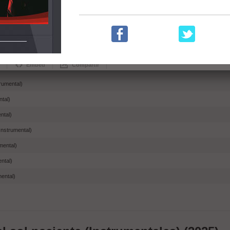
low (Instrumentales) (2025)
Embed
Compartir
trumental)
ntal)
ntal)
Instrumental)
mental)
ntal)
mental)