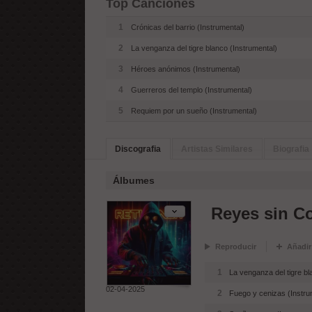
Top Canciones
1
Crónicas del barrio (Instrumental)
2
La venganza del tigre blanco (Instrumental)
3
Héroes anónimos (Instrumental)
4
Guerreros del templo (Instrumental)
5
Requiem por un sueño (Instrumental)
Discografia
Artistas Similares
Biografia
Álbumes
Reyes sin Co
Reproducir
Añadir
1
La venganza del tigre bl
02-04-2025
2
Fuego y cenizas (Instru