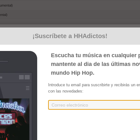
rumental)
ntal)
¡Suscríbete a HHAdictos!
nstrumentales) (2025)
Escucha tu música en cualquier p
mantente al dia de las últimas n
Embed
Compartir
mundo Hip Hop.
umental)
umental)
Introduce tu email para suscribirte y recibirás un 
con las novedades:
rumental)
strumental)
strumental)
 (Instrumental)
d (Instrumental)