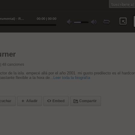
Suscríbete al
La venganza del tigre blanco (Instrumental) - Returner
00
:
00
|
00
:
00
urner
 |
48
canciones
ctor de la isla. empecé allá por el año 2001. mi gusto predilecto es el hardco
astante flexible a la hora de...
Leer toda la biografía
cuchar
Añadir
Embed
Compartir