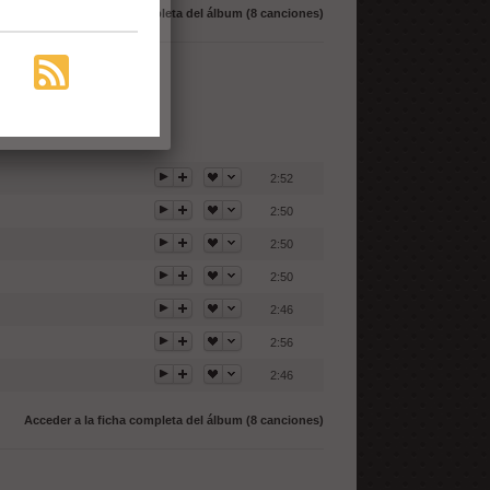
Acceder a la ficha completa del álbum (8 canciones)
2:52
2:50
2:50
2:50
2:46
2:56
2:46
Acceder a la ficha completa del álbum (8 canciones)