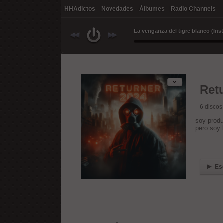
HHAdictos
Novedades
Álbumes
Radio Channels
Ret
6
discos
soy produ
pero soy b
Es