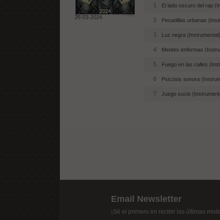
1
El lado oscuro del rap (I
26-03-2024
2
Pesadillas urbanas (Inst
3
Luz negra (Instrumental
4
Mentes enfermas (Instr
5
Fuego en las calles (Ins
6
Psicósis sonora (Instru
7
Juego sucio (Instrument
Email Newsletter
¡Sé el primero en recibir las últimas mix