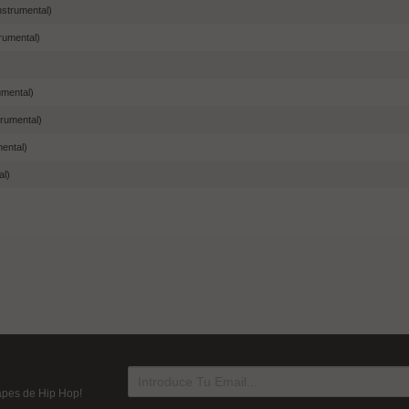
nstrumental)
rumental)
)
umental)
trumental)
mental)
al)
tapes de Hip Hop!