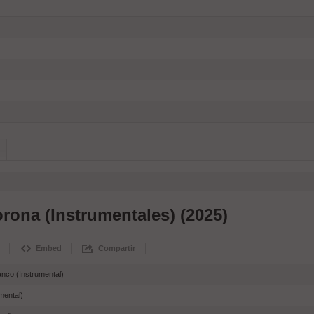
rona (Instrumentales) (2025)
Embed
Compartir
anco (Instrumental)
mental)