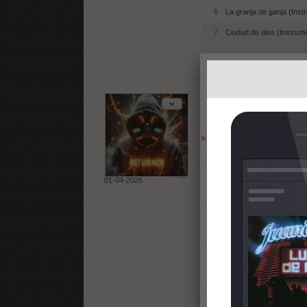
6
La granja de ganja (Inst
7
Ciudad de dios (Instrume
Paradigma (I
Reproducir
Añadir
1
Héroes anónimos (Instr
01-04-2025
2
Sicarios del ritmo (Instr
3
Mentes despiertas (Inst
4
Senderos peligrosos (In
5
Sombras de la mente (In
6
Los señores de la guerra
7
Fragmentos de la realida