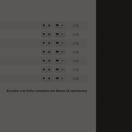
2:31
2:31
2:31
2:31
2:31
2:31
2:52
Acceder a la ficha completa del álbum (8 canciones)