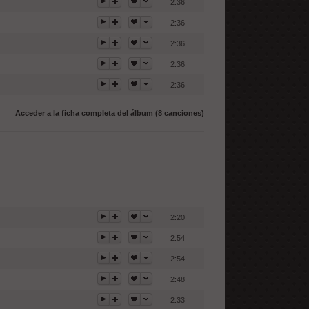
2:36
2:36
2:36
2:36
2:36
Acceder a la ficha completa del álbum (8 canciones)
2:20
2:54
2:54
2:48
2:33